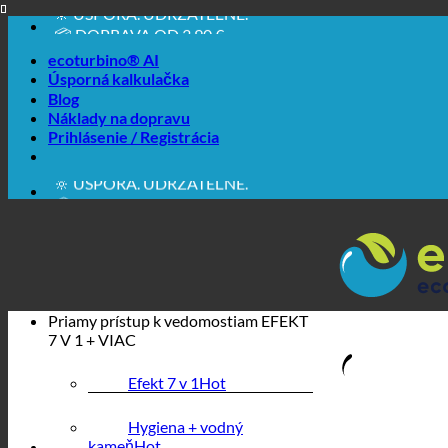
📦 DOPRAVA OD 3,90 €
Prejsť
🔖 NÁKUP NA ÚČET
na
ecoturbino® AI
obsah
Úsporná kalkulačka
Blog
Náklady na dopravu
Prihlásenie / Registrácia
🔆 EASY. PROSTREDNÍCTVO FUNGUJE.
🔆 ÚSPORA. UDRŽATEĽNÉ.
📦 DOPRAVA OD 3,90 €
🔖 NÁKUP NA ÚČET
Priamy prístup k vedomostiam
EFEKT
7 V 1 + VIAC
Efekt 7 v 1
Hygiena + vodný
kameň