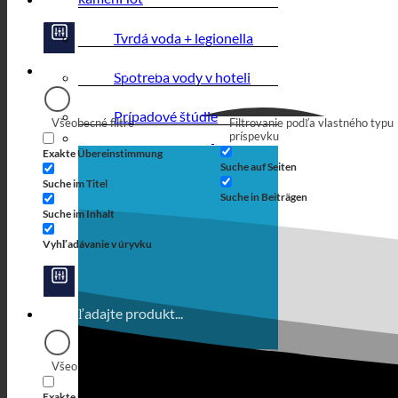
Tvrdá voda + legionella
Spotreba vody v hoteli
Prípadové štúdie
Všeobecné filtre
Filtrovanie podľa vlastného typu
príspevku
Exakte Übereinstimmung
Suche auf Seiten
Suche im Titel
Suche in Beiträgen
Suche im Inhalt
Vyhľadávanie v úryvku
Všeobecné filtre
Filtrovanie podľa vlastného typu
príspevku
Exakte Übereinstimmung