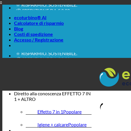
📦 SPEDIZIONE DA € 3,90
Salta
🔖 ACQUISTO IN CONTO VENDITA
ai
ecoturbino® AI
contenuti
Calcolatore di risparmio
Blog
Costi di spedizione
Accesso / Registrazione
🔆 FACILE. FUNZIONA.
🔆 RISPARMIO. SOSTENIBILE.
📦 SPEDIZIONE DA € 3,90
🔖 ACQUISTO IN CONTO VENDITA
Diretto alla conoscenza
EFFETTO 7 IN
1 + ALTRO
Effetto 7 in 1
Igiene + calcare