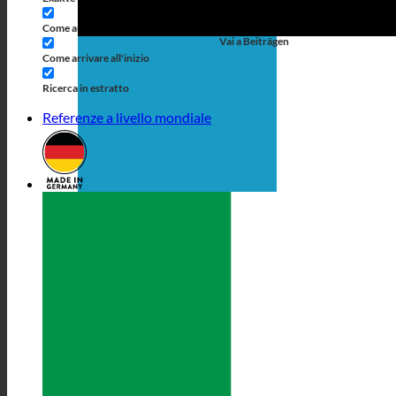
Suche auf Seiten
Come arrivare al titolo
Vai a Beiträgen
Come arrivare all'inizio
Ricerca in estratto
Referenze a livello mondiale