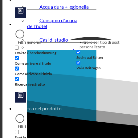
Acqua dura + legionella
Consumo d'acqua
dell'hotel
Casi di studio
Filtri generici
Filtrare per tipo di post
personalizzato
Exakte Übereinstimmung
Suche auf Seiten
Come arrivare al titolo
Vai a Beiträgen
Come arrivare all'inizio
Ricerca in estratto
Filtri generici
Filtrare per tipo di post
personalizzato
Exakte Übereinstimmung