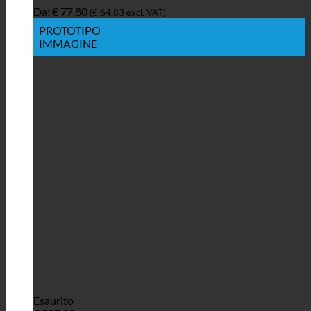
Da:
€
77,80
(
€
64,83
excl. VAT)
PROTOTIPO
IMMAGINE
Esaurito