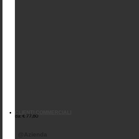
CLIENTI COMMERCIALI
da:
€
77,80
@Azienda