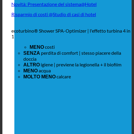
Novità: Presentazione del sistema@Hotel
Risparmio di costi @Studio di casi di hotel
ecoturbino® Shower SPA-Optimizer | l'effetto turbina 4 in
1
costi
MENO
perdita di comfort | stesso piacere della
SENZA
doccia
igiene | previene la legionella + il biofilm
ALTRO
acqua
MENO
calcare
MOLTO MENO