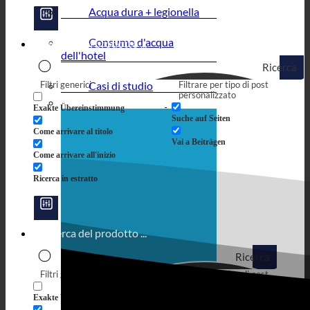
Acqua dura + legionella
Consumo d'acqua
dell'hotel
Ricerca
Filtri generici
Casi di studio
Filtrare per tipo di post
personalizzato
Exakte Übereinstimmung
Suche auf Seiten
Come arrivare al titolo
Vai a Beiträgen
Come arrivare all'inizio
Ricerca in estratto
Ricerca
Filtri generici
Filtrare per tipo di post
personalizzato
Exakte Übereinstimmung
Suche auf Seiten