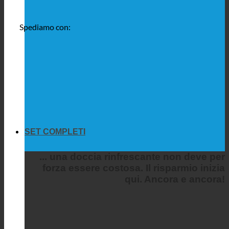
Spediamo con:
SET COMPLETI
... una doccia rinfrescante non deve per
forza essere costosa. Il risparmio inizia
qui. Ancora e ancora!