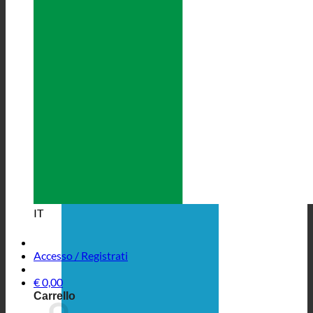
IT
Accesso / Registrati
€
0,00
Carrello