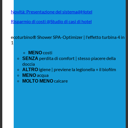
Novità: Presentazione del sistema@Hotel
Risparmio di costi @Studio di casi di hotel
ecoturbino® Shower SPA-Optimizer | l'effetto turbina 4 in
1
costi
MENO
perdita di comfort | stesso piacere della
SENZA
doccia
igiene | previene la legionella + il biofilm
ALTRO
acqua
MENO
calcare
MOLTO MENO