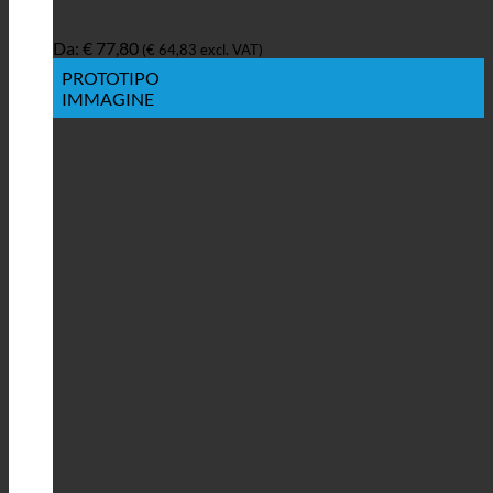
Da:
€
77,80
(
€
64,83
excl. VAT)
PROTOTIPO
IMMAGINE