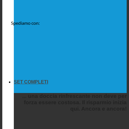
Spediamo con:
SET COMPLETI
... una doccia rinfrescante non deve per
forza essere costosa. Il risparmio inizia
qui. Ancora e ancora!