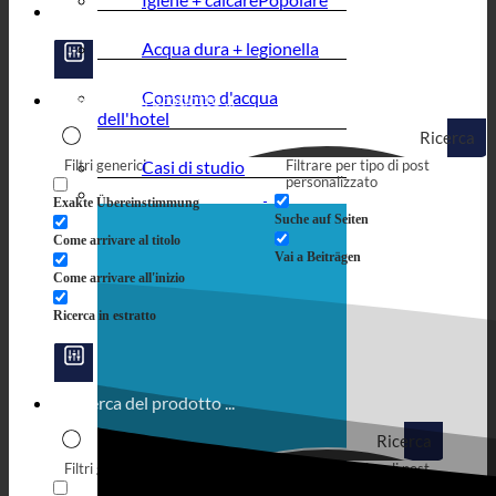
Acqua dura + legionella
Consumo d'acqua
dell'hotel
Ricerca
Filtri generici
Casi di studio
Filtrare per tipo di post
personalizzato
Exakte Übereinstimmung
Suche auf Seiten
Come arrivare al titolo
Vai a Beiträgen
Come arrivare all'inizio
Ricerca in estratto
Ricerca
Filtri generici
Filtrare per tipo di post
personalizzato