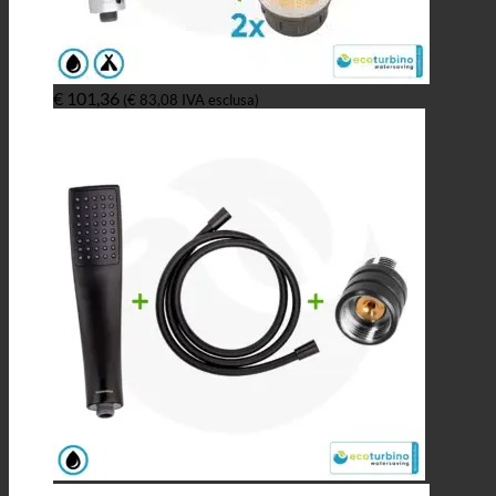
€
101,36
(
€
83,08
IVA esclusa)