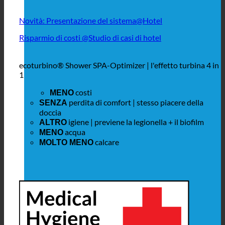
Novità: Presentazione del sistema@Hotel
Risparmio di costi @Studio di casi di hotel
ecoturbino® Shower SPA-Optimizer | l'effetto turbina 4 in
1
costi
MENO
perdita di comfort | stesso piacere della
SENZA
doccia
igiene | previene la legionella + il biofilm
ALTRO
acqua
MENO
calcare
MOLTO MENO