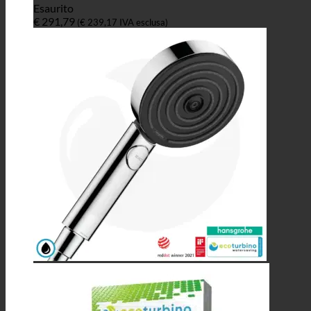
Esaurito
€
291,79
(
€
239,17
IVA esclusa)