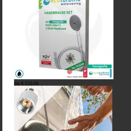
da:
€
132,06