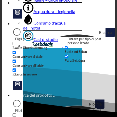
Acqua dura + legionella
Consumo d'acqua
dell'hotel
Ricerca
Filtri generici
Casi di studio
Filtrare per tipo di post
personalizzato
Exakte Übereinstimmung
Suche auf Seiten
Come arrivare al titolo
Vai a Beiträgen
Come arrivare all'inizio
Ricerca in estratto
Ricerca
Filtri generici
Filtrare per tipo di post
personalizzato