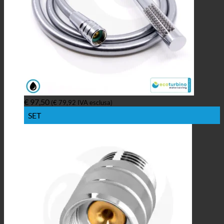
€
97,50
(
€
79,92
IVA esclusa)
SET