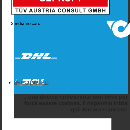
Spediamo con:
SET COMPLETI
... una doccia rinfrescante non deve per
forza essere costosa. Il risparmio inizia
qui. Ancora e ancora!