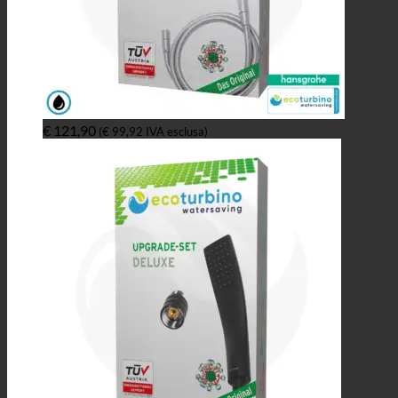
€
121,90
(
€
99,92
IVA esclusa)