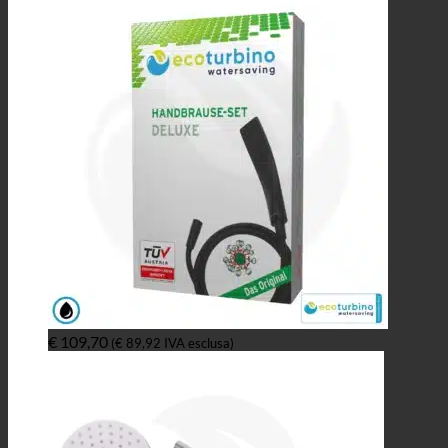
€
109,70
(
€
89,92
IVA esclusa)