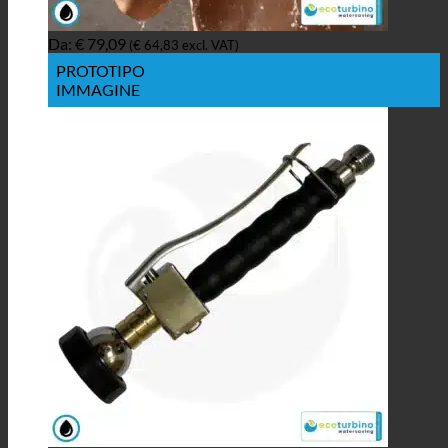
Da:
€
79,09
(
€
64,83
excl. VAT)
PROTOTIPO
IMMAGINE