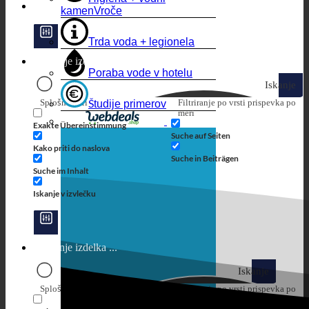
kamen
Trda voda + legionela
Poraba vode v hotelu
Iskanje
Splošni filtri
Filtriranje po vrsti prispevka po
Študije primerov
meri
Exakte Übereinstimmung
Suche auf Seiten
Kako priti do naslova
Suche in Beiträgen
Suche im Inhalt
Iskanje v izvlečku
Iskanje
Splošni filtri
Filtriranje po vrsti prispevka po
meri