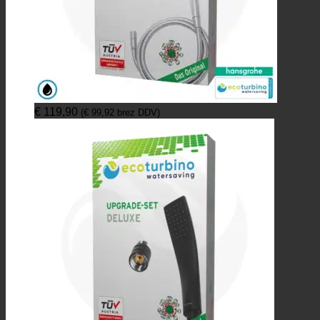
€
119,90
(
€
99,92
brez DDV)