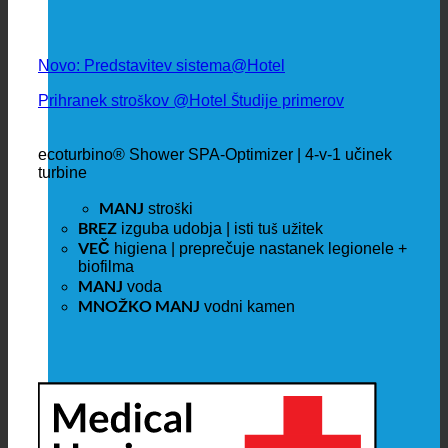
Novo: Predstavitev sistema@Hotel
Prihranek stroškov @Hotel Študije primerov
ecoturbino® Shower SPA-Optimizer | 4-v-1 učinek
turbine
MANJ
stroški
BREZ
izguba udobja | isti tuš užitek
VEČ
higiena | preprečuje nastanek legionele +
biofilma
MANJ
voda
MNOŽKO MANJ
vodni kamen