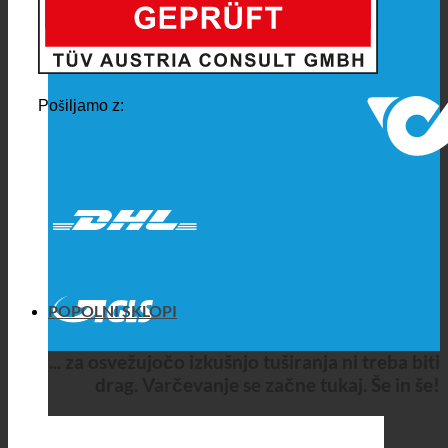
Pošiljamo z:
POPOLNI SKLOPI
... za osvežujočo izkušnjo tuširanja ni treba biti
drag. Varčevanje se začne tukaj. Še in še!