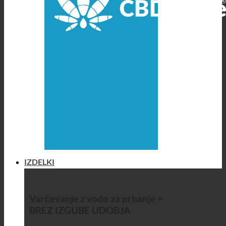
IZDELKI
Varčevanje z vodo za prhanje +
BREZ IZGUBE UDOBJA