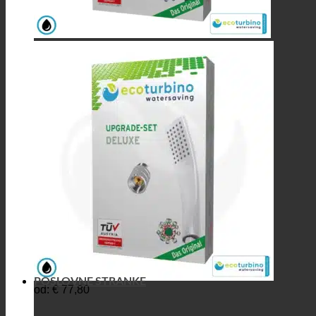
POSLOVNE STRANKE
od:
€
77,80