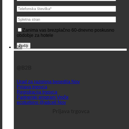
Zanima vas brezplačno 60-dnevno poskusno
obdobje za hotele
B2B
@B2B
Urad za razpisna besedila
Prijava trgovca
Registracija trgovca
Partnerski program
ecoturbino @adcell
Prijava trgovca