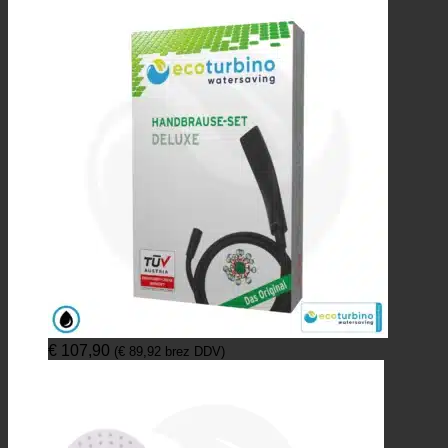
€
107,90
(
€
89,92
brez DDV)