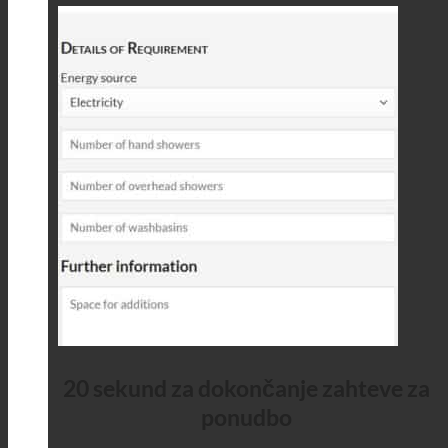
20 sekund za dokončanje zahteve za
ponudbo