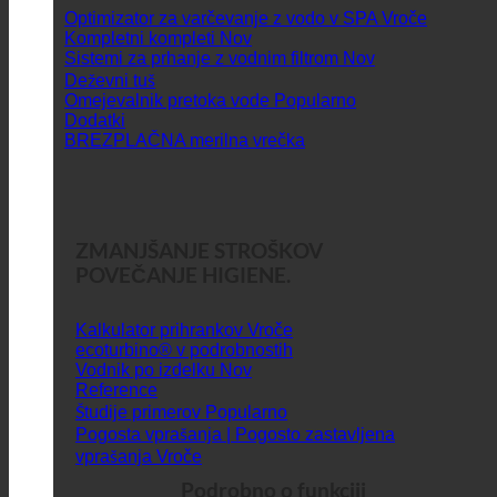
Optimizator za varčevanje z vodo v SPA
Kompletni kompleti
Sistemi za prhanje z vodnim filtrom
Deževni tuš
Omejevalnik pretoka vode
Dodatki
BREZPLAČNA merilna vrečka
ZMANJŠANJE STROŠKOV
POVEČANJE HIGIENE.
Kalkulator prihrankov
ecoturbino® v podrobnostih
Vodnik po izdelku
Reference
Študije primerov
Pogosta vprašanja | Pogosto zastavljena
vprašanja
Podrobno o funkciji