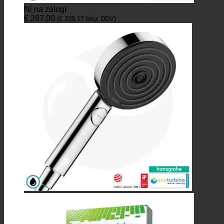
Ni na zalogi
€
287,00
(
€
239,17
brez DDV)