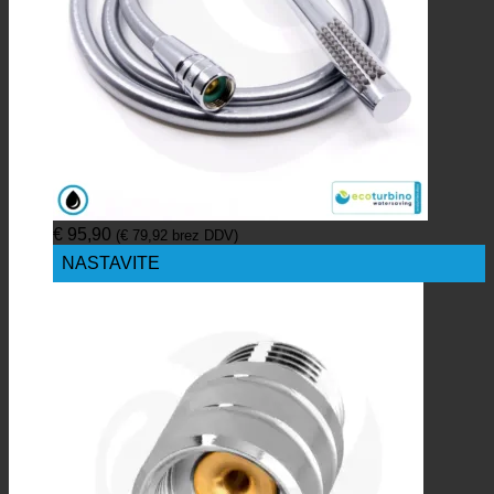
€
95,90
(
€
79,92
brez DDV)
NASTAVITE