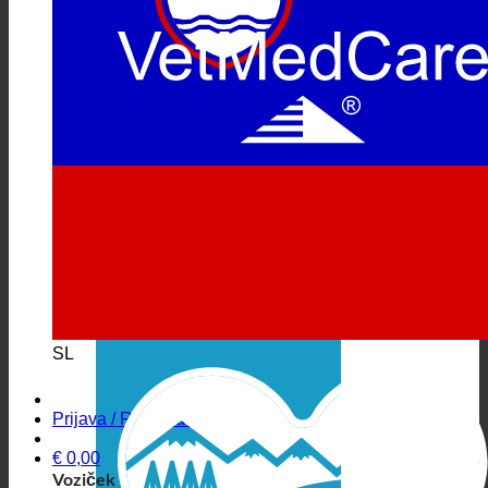
SL
Prijava / Registracija
€
0,00
Voziček