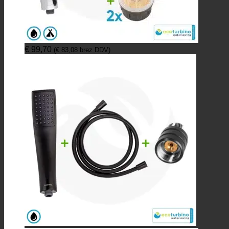
€
99,70
(
€
83,08
brez DDV)