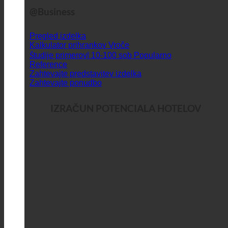
@Business
Pregled izdelka
Kalkulator prihrankov
Študije primerov| 10-100 sob
Reference
Zahtevajte predstavitev izdelka
Zahtevajte ponudbo
IZRAČUN POTENCIALA HOTELOV