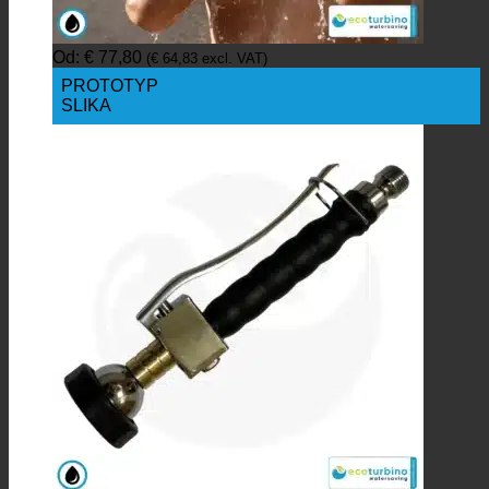
Od:
€
77,80
(
€
64,83
excl. VAT)
PROTOTYP
SLIKA