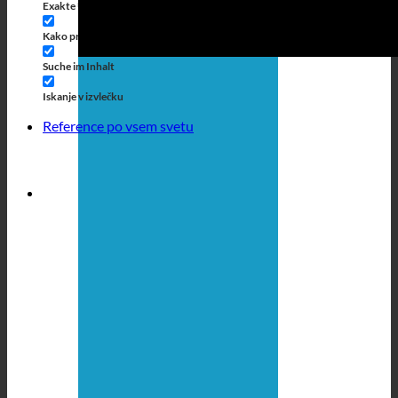
Exakte Übereinstimmung
Suche auf Seiten
Kako priti do naslova
Suche in Beiträgen
Suche im Inhalt
Iskanje v izvlečku
Reference po vsem svetu