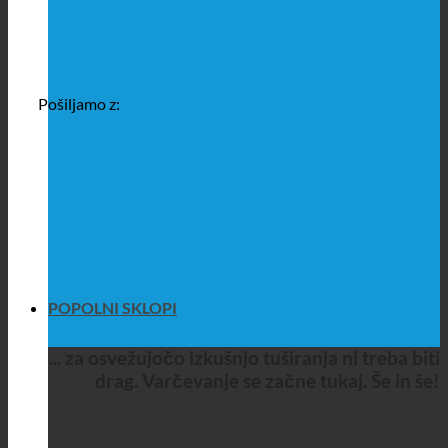
Pošiljamo z:
POPOLNI SKLOPI
... za osvežujočo izkušnjo tuširanja ni treba biti
drag. Varčevanje se začne tukaj. Še in še!