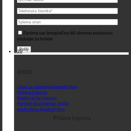
Zanima vas brezplačno 60-dnevno poskusno
obdobje za hotele
B2B
@B2B
Urad za razpisna besedila
Prijava trgovca
Registracija trgovca
Partnerski program
ecoturbino @adcell
Prijava trgovca