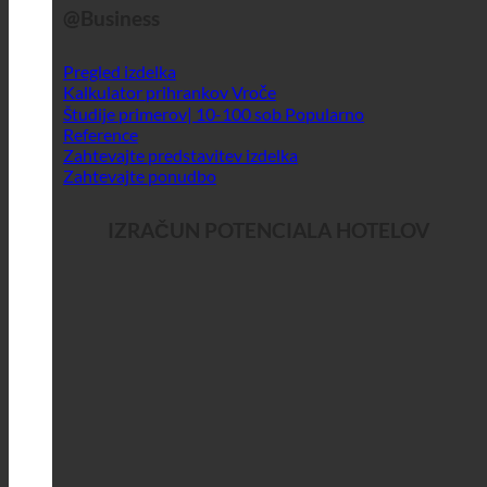
@Business
Pregled izdelka
Kalkulator prihrankov
Študije primerov| 10-100 sob
Reference
Zahtevajte predstavitev izdelka
Zahtevajte ponudbo
IZRAČUN POTENCIALA HOTELOV