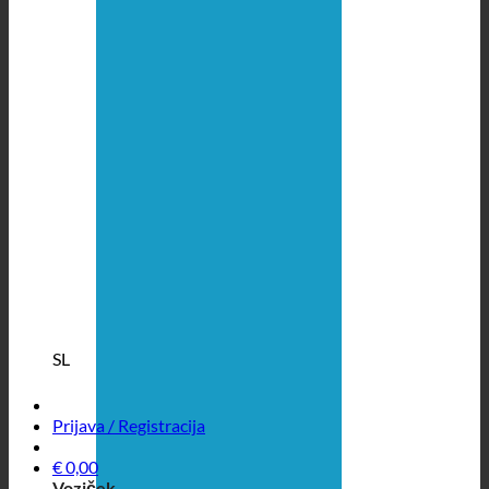
SL
Prijava / Registracija
€
0,00
Voziček