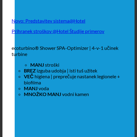
Novo: Predstavitev sistema@Hotel
Prihranek stroškov @Hotel Študije primerov
ecoturbino® Shower SPA-Optimizer | 4-v-1 učinek
turbine
MANJ
stroški
BREZ
izguba udobja | isti tuš užitek
VEČ
higiena | preprečuje nastanek legionele +
biofilma
MANJ
voda
MNOŽKO MANJ
vodni kamen