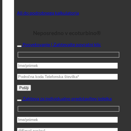
Ali do podrobnega kalkulatorja
Neposredno v ecoturbino®
Posvetovanje | Zahtevajte povratni klic
Zahteva za individualno predstavitev izdelka