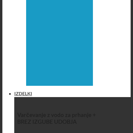
IZDELKI
Varčevanje z vodo za prhanje +
BREZ IZGUBE UDOBJA