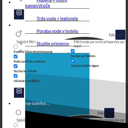
kamen
Trda voda + legionela
Poraba vode v hotelu
Iskanje
Splošni filtri
Filtriranje po vrsti prispevka po
Študije primerov
meri
Exakte Übereinstimmung
Suche auf Seiten
Kako priti do naslova
Suche in Beiträgen
Suche im Inhalt
Iskanje v izvlečku
Iskanje
Splošni filtri
Filtriranje po vrsti prispevka po
meri