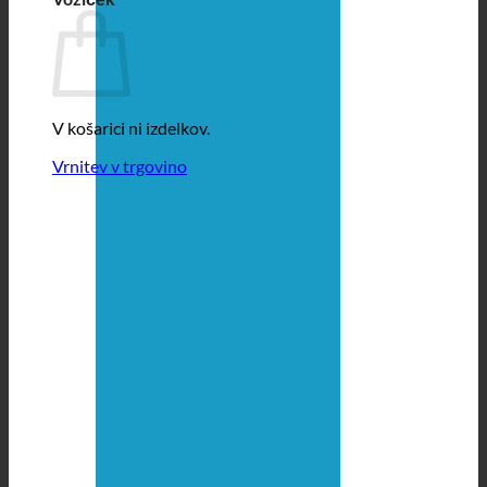
V košarici ni izdelkov.
Vrnitev v trgovino