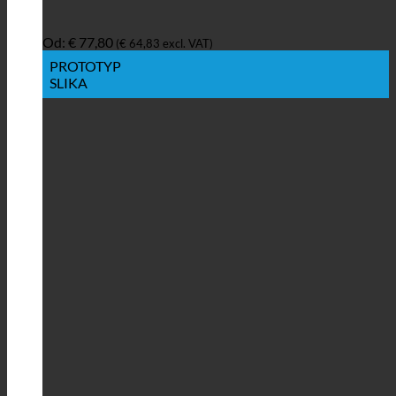
Od:
€
77,80
(
€
64,83
excl. VAT)
PROTOTYP
SLIKA