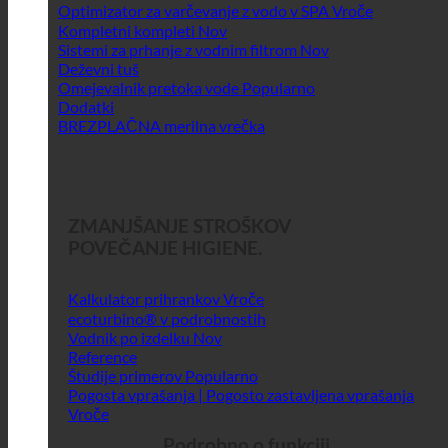
Optimizator za varčevanje z vodo v SPA
Kompletni kompleti
Sistemi za prhanje z vodnim filtrom
Deževni tuš
Omejevalnik pretoka vode
Dodatki
BREZPLAČNA merilna vrečka
ZMANJŠANJE STROŠKOV
POVEČANJE HIGIENE.
Kalkulator prihrankov
ecoturbino® v podrobnostih
Vodnik po izdelku
Reference
Študije primerov
Pogosta vprašanja | Pogosto zastavljena vprašanja
Podrobno o funkciji