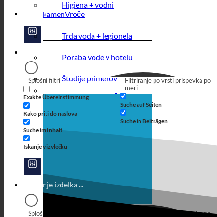
Higiena + vodni
kamen
Trda voda + legionela
Poraba vode v hotelu
Študije primerov
Splošni filtri
Filtriranje po vrsti prispevka po
meri
Exakte Übereinstimmung
Suche auf Seiten
Kako priti do naslova
Suche in Beiträgen
Suche im Inhalt
Iskanje v izvlečku
Splošni filtri
Filtriranje po vrsti prispevka po