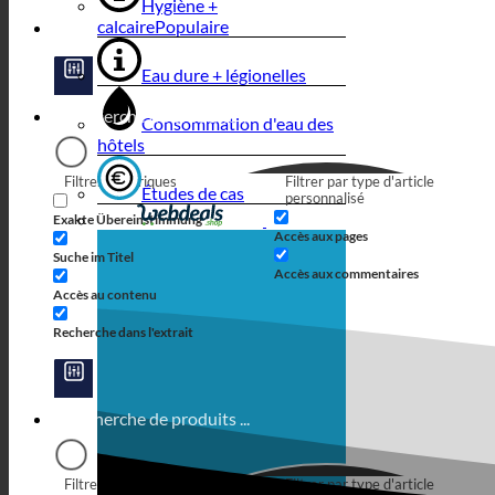
Hygiène +
calcaire
Eau dure + légionelles
Consommation d'eau des
hôtels
Filtres génériques
Filtrer par type d'article
Études de cas
personnalisé
Exakte Übereinstimmung
Accès aux pages
Suche im Titel
Accès aux commentaires
Accès au contenu
Recherche dans l'extrait
Filtres génériques
Filtrer par type d'article