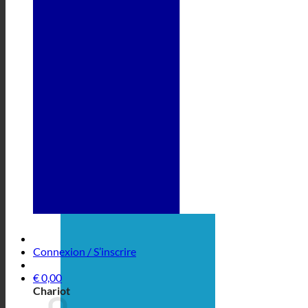
Connexion / S’inscrire
€
0,00
Chariot