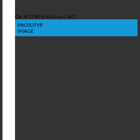
De :
€
77,80
(
€
64,83
excl. VAT)
PROTOTYP
IMAGE