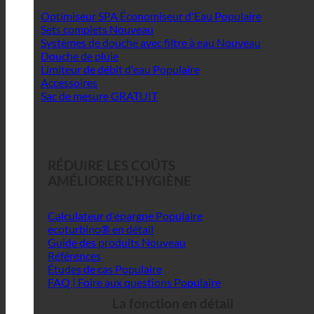
Optimiseur SPA Économiseur d'Eau
Sets complets
Systèmes de douche avec filtre à eau
Douche de pluie
Limiteur de débit d'eau
Accessoires
Sac de mesure GRATUIT
RÉDUIRE LES COÛTS
AMÉLIORER L'HYGIÈNE
Calculateur d'épargne
ecoturbino® en détail
Guide des produits
Références
Études de cas
FAQ | Foire aux questions
La fonction en détail