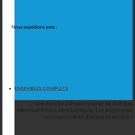
Nous expédions avec :
ENSEMBLES COMPLETS
... une douche rafraîchissante ne doit pas
nécessairement être coûteuse. Les économies
commencent ici. Encore et encore !