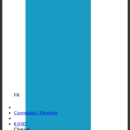
FR
Connexion / S’inscrire
€
0,00
Chariot