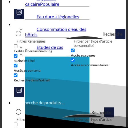
calcaire
Eau dure + légionelles
Consommation d'eau des
Recherche
hôtels
Filtres génériques
Filtrer par type d'article
personnalisé
Études de cas
Exakte Übereinstimmung
Accès aux pages
Suche im Titel
Accès aux commentaires
Accès au contenu
Recherche dans l'extrait
Recherche
Filtres génériques
Filtrer par type d'article
personnalisé