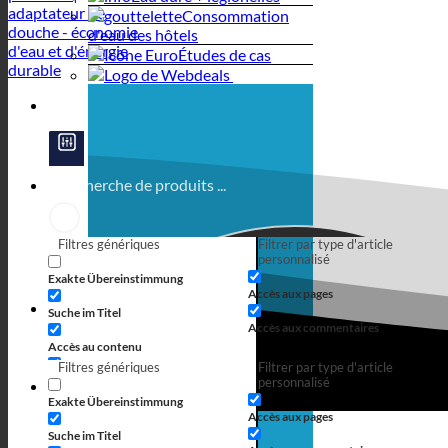
Consommation
d'eau des hôtels
Études de cas
Filtres génériques
Filtrer par type d'article
personnalisé
Exakte Übereinstimmung
Accès aux pages
Suche im Titel
Accès aux commentaires
Accès au contenu
Filtres génériques
Filtrer par type d'article
Recherche dans l'extrait
personnalisé
Références mondiales
Exakte Übereinstimmung
Accès aux pages
Suche im Titel