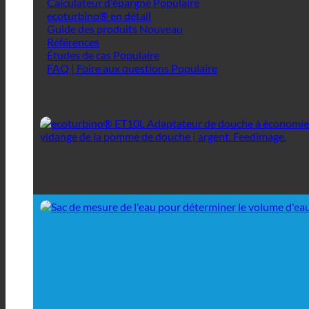
Calculateur d'épargne
ecoturbino® en détail
Guide des produits
Références
Études de cas
FAQ | Foire aux questions