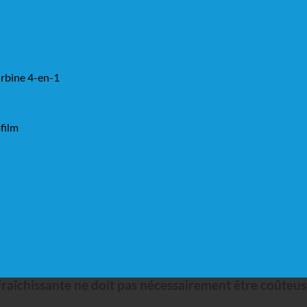
rbine 4-en-1
film
afraîchissante ne doit pas nécessairement être coûteu