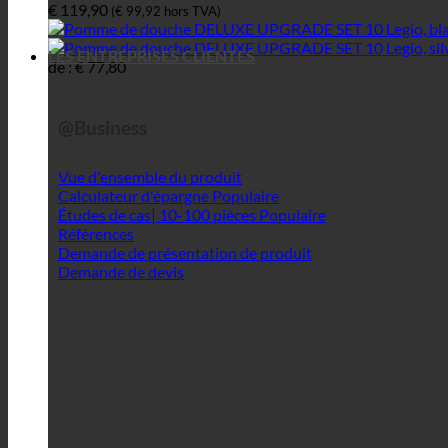
€
119,90
(
€
99,92
hors TVA)
LES ENTREPRISES CLIENTES
de :
€
77,80
@Business
Vue d'ensemble du produit
Calculateur d'épargne
Études de cas| 10-100 pièces
Références
Demande de présentation de produit
Demande de devis