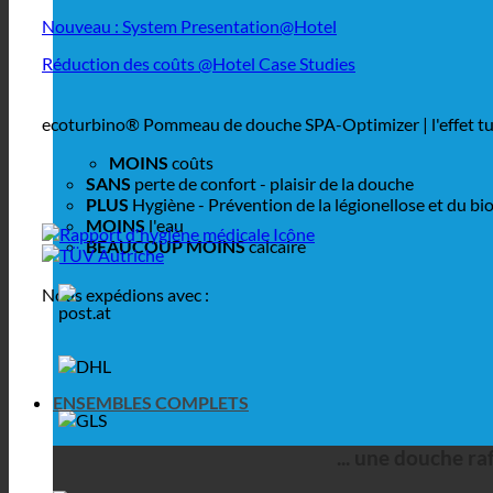
Nouveau : System Presentation@Hotel
Réduction des coûts @Hotel Case Studies
ecoturbino® Pommeau de douche SPA-Optimizer | l'effet tu
MOINS
coûts
SANS
perte de confort - plaisir de la douche
PLUS
Hygiène - Prévention de la légionellose et du bio
MOINS
l'eau
BEAUCOUP MOINS
calcaire
Nous expédions avec :
ENSEMBLES COMPLETS
... une douche r