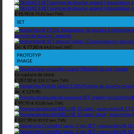
€
95,90
(
€
79,92
hors TVA)
SET
De :
€
77,80
(
€
64,83
excl. VAT)
PROTOTYP
IMAGE
En rupture de stock
€
287,00
(
€
239,17
hors TVA)
de :
€
129,90
€
99,70
(
€
83,08
hors TVA)
€
107,90
(
€
89,92
hors TVA)