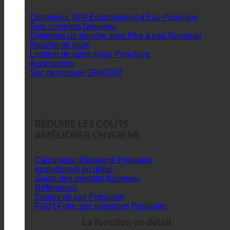
Optimiseur SPA Économiseur d'Eau
Sets complets
Systèmes de douche avec filtre à eau
Douche de pluie
Limiteur de débit d'eau
Accessoires
Sac de mesure GRATUIT
RÉDUIRE LES COÛTS
AMÉLIORER L'HYGIÈNE
Calculateur d'épargne
ecoturbino® en détail
Guide des produits
Références
Études de cas
FAQ | Foire aux questions
La fonction en détail