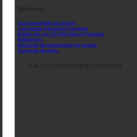
@Business
Vue d'ensemble du produit
Calculateur d'épargne
Études de cas| 10-100 pièces
Références
Demande de présentation de produit
Demande de devis
CALCUL DU POTENTIEL HÔTELIER