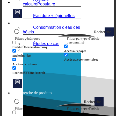
calcaire
Eau dure + légionelles
Consommation d'eau des
hôtels
Recherche
Filtres génériques
Filtrer par type d'article
personnalisé
Études de cas
Exakte Übereinstimmung
Accès aux pages
Suche im Titel
Accès aux commentaires
Accès au contenu
Recherche dans l'extrait
Recherche
Filtres génériques
Filtrer par type d'article
personnalisé