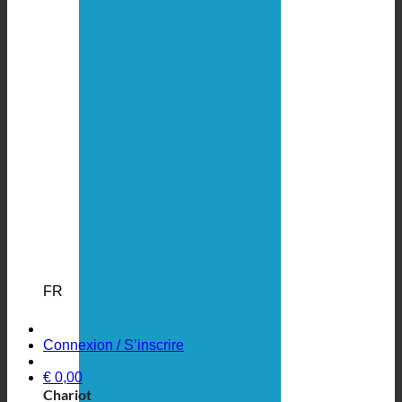
FR
Connexion / S’inscrire
€
0,00
Chariot