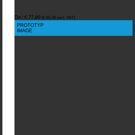
De :
€
77,80
(
€
65,38
excl. VAT)
PROTOTYP
IMAGE