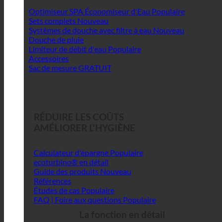
Optimiseur SPA Économiseur d'Eau
Sets complets
Systèmes de douche avec filtre à eau
Douche de pluie
Limiteur de débit d'eau
Accessoires
Sac de mesure GRATUIT
RÉDUIRE LES COÛTS
AMÉLIORER L'HYGIÈNE
Calculateur d'épargne
ecoturbino® en détail
Guide des produits
Références
Études de cas
FAQ | Foire aux questions
La fonction en détail