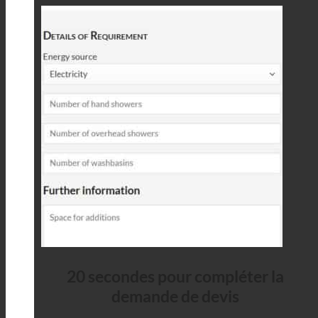
20 secondes pour compléter la
demande de devis