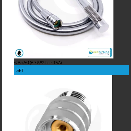
€
95,90
(
€
79,92
hors TVA)
SET