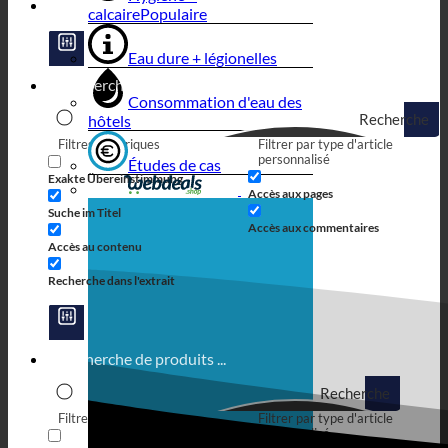
calcaire
Eau dure + légionelles
Consommation d'eau des
Recherche
hôtels
Filtres génériques
Filtrer par type d'article
personnalisé
Études de cas
Exakte Übereinstimmung
Accès aux pages
Suche im Titel
Accès aux commentaires
Accès au contenu
Recherche dans l'extrait
Recherche
Filtres génériques
Filtrer par type d'article
personnalisé