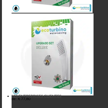
LES ENTREPRISES CLIENTES
de :
€
77,80