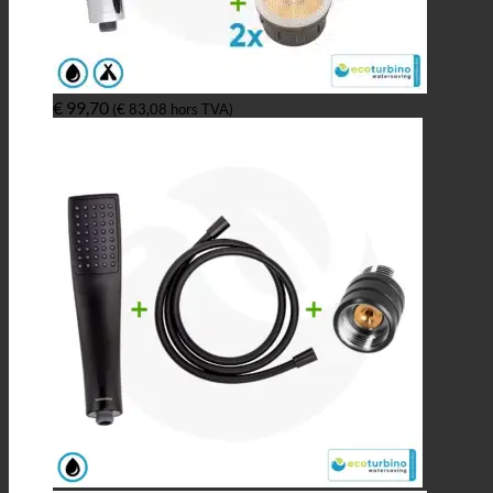
€
99,70
(
€
83,08
hors TVA)