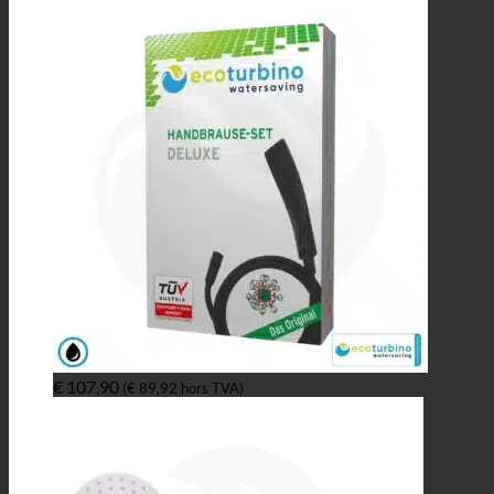
€
107,90
(
€
89,92
hors TVA)