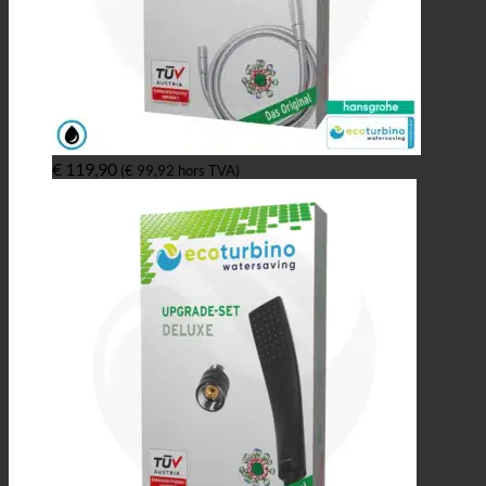
€
119,90
(
€
99,92
hors TVA)