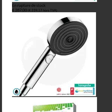
En rupture de stock
€
287,00
(
€
239,17
hors TVA)