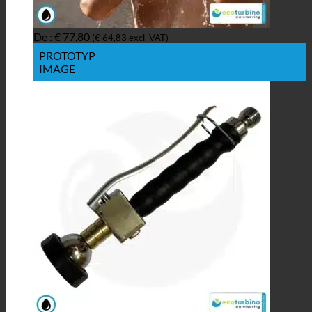
De :
€
77,80
(
€
64,83
excl. VAT)
PROTOTYP
IMAGE