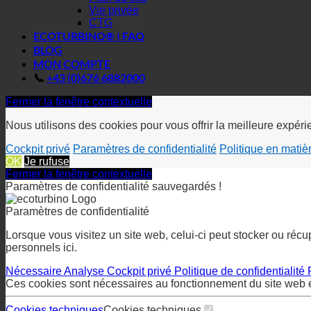
Vie privée
CTG
ECOTURBINO® | FAQ
BLOG
MON COMPTE
📞
+43 (0)676 6882000
Fermer la fenêtre contextuelle
Nous utilisons des cookies pour vous offrir la meilleure expér
Cockpit privé
Paramètres de confidentialité
Politique en matiè
OK
Je rufuse
Fermer la fenêtre contextuelle
Paramètres de confidentialité sauvegardés !
Paramètres de confidentialité
Lorsque vous visitez un site web, celui-ci peut stocker ou réc
personnels ici.
Nécessaire
Analyse
Cockpit privé
Politique de confidentialité
Ces cookies sont nécessaires au fonctionnement du site web 
Cookies techniques
Cookies techniques