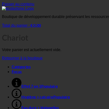
Passer au contenu
Boutique de développement durable préservant les ressour
€
0,00
Total du panier :
Chariot
Votre panier est actuellement vide.
Retourner à la boutique
Catégories
Focus
Effet 7 en 1
Hygiène + calcaire
Eau dure + légionelles