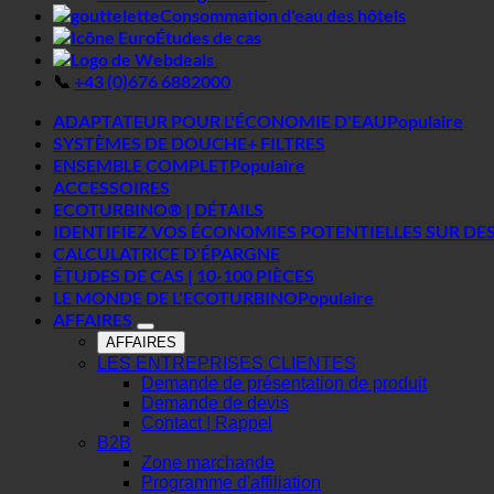
Consommation d'eau des hôtels
Études de cas
📞
+43 (0)676 6882000
ADAPTATEUR POUR L'ÉCONOMIE D'EAU
SYSTÈMES DE DOUCHE+ FILTRES
ENSEMBLE COMPLET
ACCESSOIRES
ECOTURBINO® | DÉTAILS
IDENTIFIEZ VOS ÉCONOMIES POTENTIELLES SUR DE
CALCULATRICE D'ÉPARGNE
ÉTUDES DE CAS | 10-100 PIÈCES
LE MONDE DE L'ECOTURBINO
AFFAIRES
AFFAIRES
LES ENTREPRISES CLIENTES
Demande de présentation de produit
Demande de devis
Contact | Rappel
B2B
Zone marchande
Programme d'affiliation