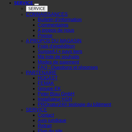
SERVICE
SERVICE
CONNAISSANCES
Bulletin d'information
Commentaires
A propos de nous
Presse
A PROPOS DU MAGASIN
Frais d'expédition
Suisse/LI + pays tiers
Ma liste de souhaits
Modes de paiement
FAQ - Questions et réponses
PARTENAIRE
HOGAST
FEMAK
Groupe EK
Peter Blau GmbH
Installateur HSH
PROnatur24® biologie du bâtiment
SERVICE
Contact
Avis juridique
Retrait
Plan du site