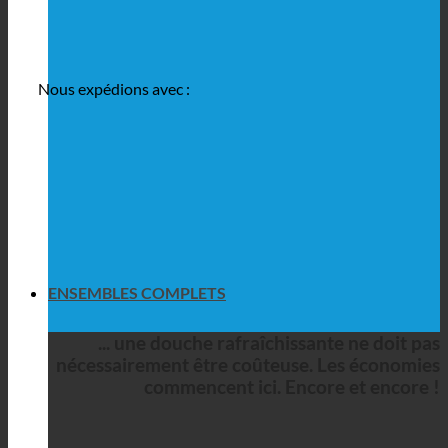
Nous expédions avec :
ENSEMBLES COMPLETS
... une douche rafraîchissante ne doit pas
nécessairement être coûteuse. Les économies
commencent ici. Encore et encore !