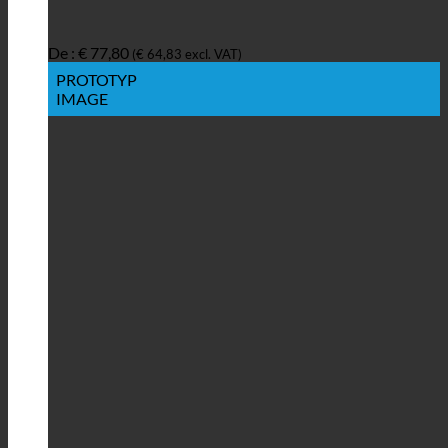
De :
€
77,80
(
€
64,83
excl. VAT)
PROTOTYP
IMAGE