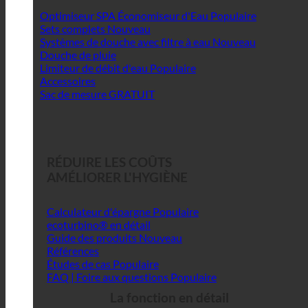
Optimiseur SPA Économiseur d'Eau
Sets complets
Systèmes de douche avec filtre à eau
Douche de pluie
Limiteur de débit d'eau
Accessoires
Sac de mesure GRATUIT
RÉDUIRE LES COÛTS
AMÉLIORER L'HYGIÈNE
Calculateur d'épargne
ecoturbino® en détail
Guide des produits
Références
Études de cas
FAQ | Foire aux questions
La fonction en détail