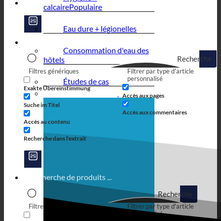
calcaire
Eau dure + légionelles
Consommation d'eau des
Recherche
hôtels
Filtres génériques
Filtrer par type d'article
personnalisé
Études de cas
Exakte Übereinstimmung
Accès aux pages
Suche im Titel
Accès aux commentaires
Accès au contenu
Recherche dans l'extrait
Recherche
Filtres génériques
Filtrer par type d'article
personnalisé