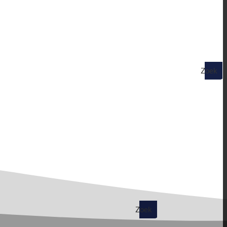
Zoek
op
Zoek