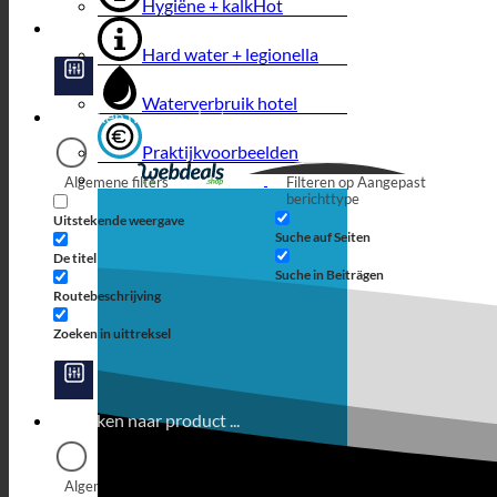
Hygiëne + kalk
Hard water + legionella
Waterverbruik hotel
Praktijkvoorbeelden
Algemene filters
Filteren op Aangepast
berichttype
Uitstekende weergave
Suche auf Seiten
De titel
Suche in Beiträgen
Routebeschrijving
Zoeken in uittreksel
Algemene filters
Filteren op Aangepast