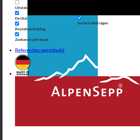
berichttype
Uitstekende weergave
Suche auf Seiten
De titel
Suche in Beiträgen
Routebeschrijving
Zoeken in uittreksel
Referenties wereldwijd