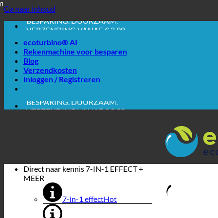
EASY. WERKT GEWOON.
Ga naar inhoud
BESPARING. DUURZAAM.
VERZENDING VANAF € 3,90
AANKOOP OP REKENING
ecoturbino® AI
Rekenmachine voor besparen
Blog
Verzendkosten
Inloggen / Registreren
EASY. WERKT GEWOON.
BESPARING. DUURZAAM.
VERZENDING VANAF € 3,90
AANKOOP OP REKENING
Direct naar kennis
7-IN-1 EFFECT +
MEER
7-in-1 effect