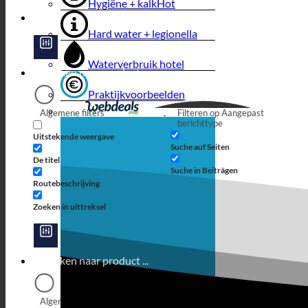
Hygiëne + kalk
Hard water + legionella
Waterverbruik hotel
Praktijkvoorbeelden
Algemene filters
Filteren op Aangepast
berichttype
Uitstekende weergave
Suche auf Seiten
De titel
Suche in Beiträgen
Routebeschrijving
Zoeken in uittreksel
Algemene filters
Filteren op Aangepast