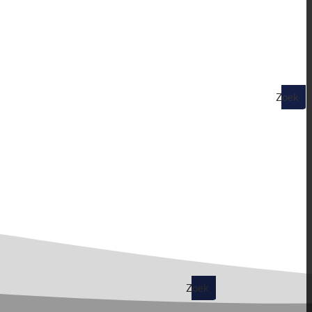
Zoek
op
Zoek