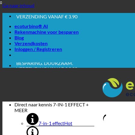
EASY. WERKT GEWOON.
Ga naar inhoud
BESPARING. DUURZAAM.
VERZENDING VANAF € 3,90
AANKOOP OP REKENING
ecoturbino® AI
Rekenmachine voor besparen
Blog
Verzendkosten
Inloggen / Registreren
EASY. WERKT GEWOON.
BESPARING. DUURZAAM.
VERZENDING VANAF € 3,90
AANKOOP OP REKENING
Direct naar kennis
7-IN-1 EFFECT +
MEER
7-in-1 effect