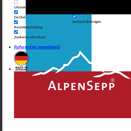
berichttype
Uitstekende weergave
Suche auf Seiten
De titel
Suche in Beiträgen
Routebeschrijving
Zoeken in uittreksel
Referenties wereldwijd