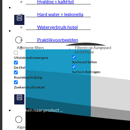
Hygiëne + kalk
Hard water + legionella
Waterverbruik hotel
Praktijkvoorbeelden
Algemene filters
Filteren op Aangepast
berichttype
Uitstekende weergave
Suche auf Seiten
De titel
Suche in Beiträgen
Routebeschrijving
Zoeken in uittreksel
Algemene filters
Filteren op Aangepast