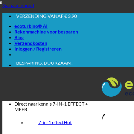
EASY. WERKT GEWOON.
Ga naar inhoud
BESPARING. DUURZAAM.
VERZENDING VANAF € 3,90
AANKOOP OP REKENING
ecoturbino® AI
Rekenmachine voor besparen
Blog
Verzendkosten
Inloggen / Registreren
EASY. WERKT GEWOON.
BESPARING. DUURZAAM.
VERZENDING VANAF € 3,90
AANKOOP OP REKENING
Direct naar kennis
7-IN-1 EFFECT +
MEER
7-in-1 effect