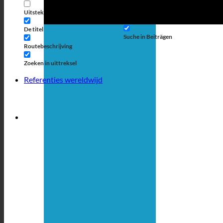
berichttype
Uitstekende weergave
Suche auf Seiten
De titel
Suche in Beiträgen
Routebeschrijving
Zoeken in uittreksel
Referenties wereldwijd