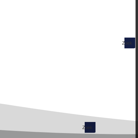
Zoek
op
Zoek