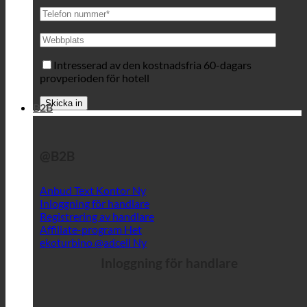
Intresserad av den kostnadsfria 60-dagars
provperioden för hotell
B2B
@B2B
Anbud Text Kontor
Inloggning för handlare
Registrering av handlare
Affiliate-program
ekoturbino @adcell
Inloggning för handlare