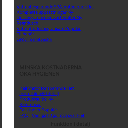
Vattenbesparande SPA-optimerare
Kompletta uppsättningar
Duschsystem med vattenfilter
Regndusch
Vattenflödesbegränsare
Tillbehör
GRATIS mätväska
MINSKA KOSTNADERNA
ÖKA HYGIENEN
Kalkylator för sparande
ecoturbino® i detalj
Produktguide
Referenser
Fallstudier
FAQ | Vanliga frågor och svar
Funktion i detalj