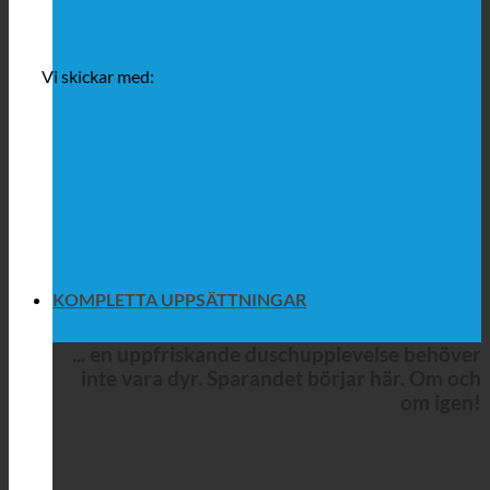
Vi skickar med:
KOMPLETTA UPPSÄTTNINGAR
... en uppfriskande duschupplevelse behöver
inte vara dyr. Sparandet börjar här. Om och
om igen!