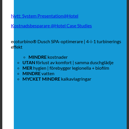
Nytt: System Presentation@Hotel
Kostnadsbesparare @Hotel Case Studies
ecoturbino® Dusch SPA-optimerare | 4-i-1 turbinerings
effekt
MINDRE
kostnader
UTAN
förlust av komfort | samma duschglädje
MER
hygien | förebygger legionella + biofilm
MINDRE
vatten
MYCKET MINDRE
kalkavlagringar