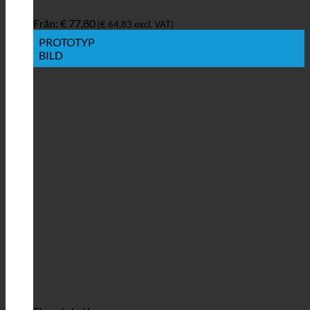
Från:
€
77,80
(
€
64,83
excl. VAT)
PROTOTYP
BILD