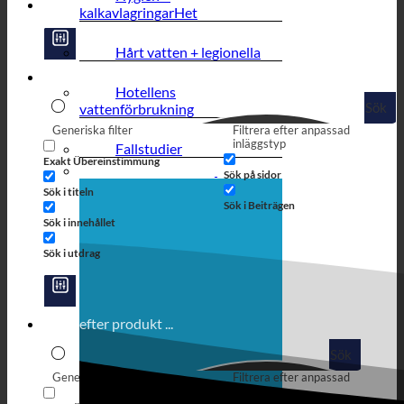
kalkavlagringar
Hårt vatten + legionella
Hotellens
Sök
vattenförbrukning
Generiska filter
Filtrera efter anpassad
inläggstyp
Fallstudier
Exakt Übereinstimmung
Sök på sidor
Sök i titeln
Sök i Beiträgen
Sök i innehållet
Sök i utdrag
Sök
Generiska filter
Filtrera efter anpassad
inläggstyp