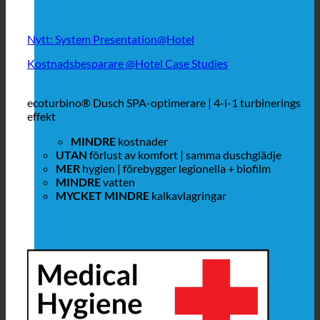
Nytt: System Presentation@Hotel
Kostnadsbesparare @Hotel Case Studies
ecoturbino® Dusch SPA-optimerare | 4-i-1 turbinerings
effekt
MINDRE
kostnader
UTAN
förlust av komfort | samma duschglädje
MER
hygien | förebygger legionella + biofilm
MINDRE
vatten
MYCKET MINDRE
kalkavlagringar