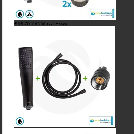
€
99,70
(
€
83,08
exkl. moms)