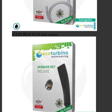
€
119,90
(
€
99,92
exkl. moms)