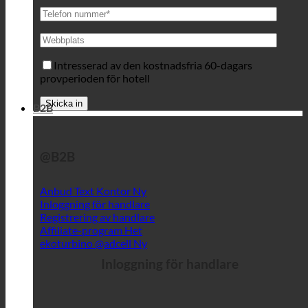
Intresserad av den kostnadsfria 60-dagars
provperioden för hotell
B2B
@B2B
Anbud Text Kontor
Inloggning för handlare
Registrering av handlare
Affiliate-program
ekoturbino @adcell
Inloggning för handlare