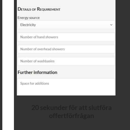
20 sekunder för att slutföra
offertförfrågan