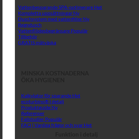
Vattenbesparande SPA-optimerare
Kompletta uppsättningar
Duschsystem med vattenfilter
Regndusch
Vattenflödesbegränsare
Tillbehör
GRATIS mätväska
MINSKA KOSTNADERNA
ÖKA HYGIENEN
Kalkylator för sparande
ecoturbino® i detalj
Produktguide
Referenser
Fallstudier
FAQ | Vanliga frågor och svar
Funktion i detalj