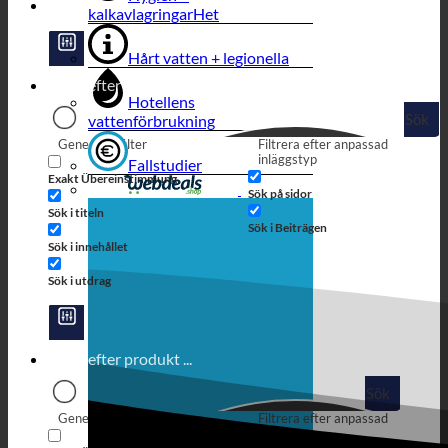
kalkavlagringar
Hårt vatten + legionella
Hotellens
Sök
vattenförbrukning
Generiska filter
Filtrera efter anpassad
inläggstyp
Fallstudier
Exakt Übereinstimmung
Sök på sidor
Sök i titeln
Sök i Beiträgen
Sök i innehållet
Sök i utdrag
Sök
Generiska filter
Filtrera efter anpassad
inläggstyp