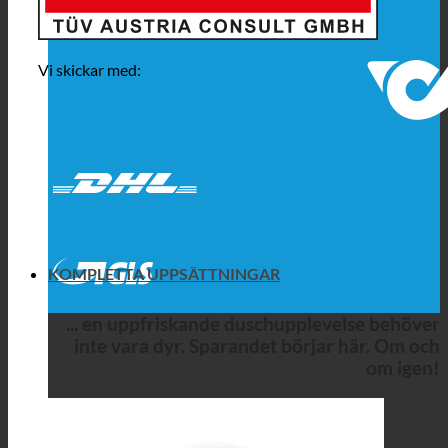
Vi skickar med:
KOMPLETTA UPPSÄTTNINGAR
... en uppfriskande duschupplevelse behöver
inte vara dyr. Sparandet börjar här. Om och
om igen!