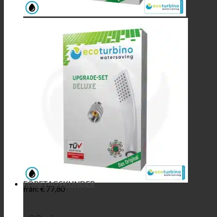
FÖRETAGSKUNDER
från:
€
77,80