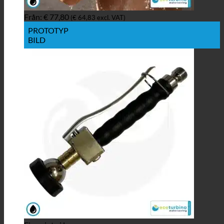
Från:
€
77,80
(
€
64,83
excl. VAT)
PROTOTYP
BILD