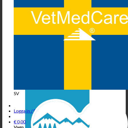
SV
Logga in / Registrera
€
0,00
Vagn