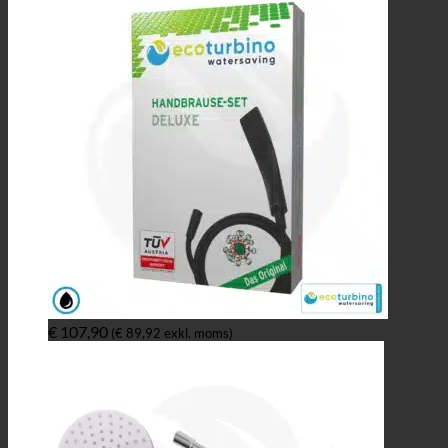
€
107,90
(
€
89,92
exkl. moms)