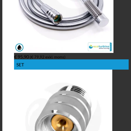
€
95,90
(
€
79,92
exkl. moms)
SET