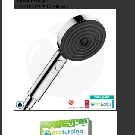
Finns inte i lager
€
287,00
(
€
239,17
exkl. moms)