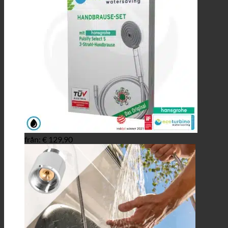
från:
€
129,90