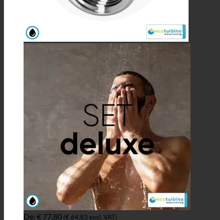
De:
€
77,80
(
€
64,83
excl. VAT)