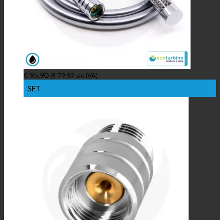
€
95,90
(
€
79,92
sin IVA)
SET