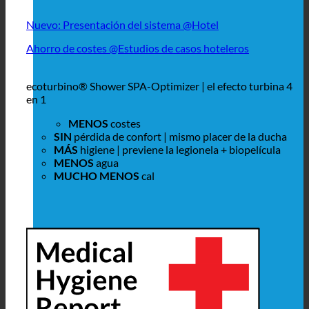
Nuevo: Presentación del sistema @Hotel
Ahorro de costes @Estudios de casos hoteleros
ecoturbino® Shower SPA-Optimizer | el efecto turbina 4
en 1
MENOS
costes
SIN
pérdida de confort | mismo placer de la ducha
MÁS
higiene | previene la legionela + biopelícula
MENOS
agua
MUCHO MENOS
cal