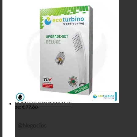
CLIENTES COMERCIALES
de:
€
77,80
@Negocios