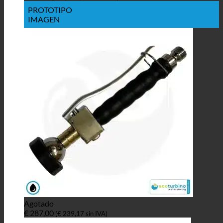
PROTOTIPO
IMAGEN
Agotado
€
287,00
(
€
239,17
sin IVA)