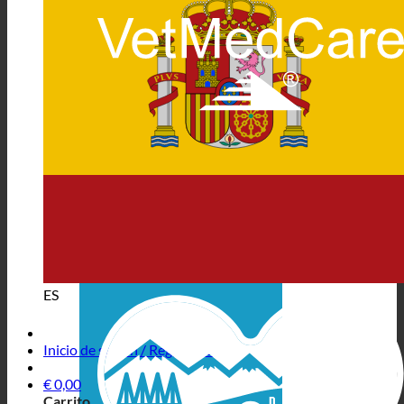
ES
Inicio de sesión / Registrarse
€
0,00
Carrito