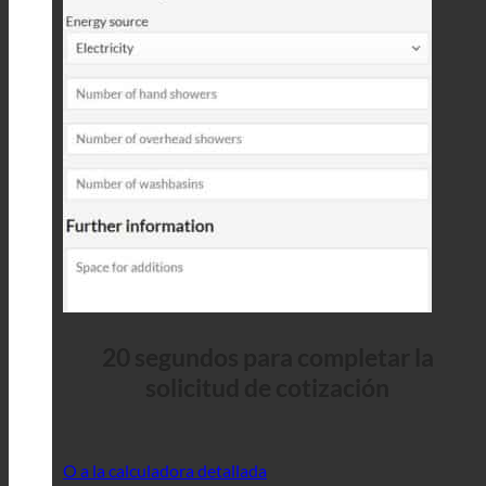
20 segundos para completar la
solicitud de cotización
O a la calculadora detallada