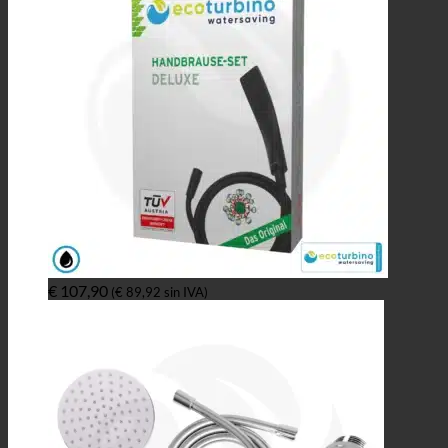
€
107,90
(
€
89,92
sin IVA)