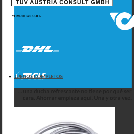
Enviamos con:
JUEGOS COMPLETOS
... una ducha refrescante no tiene por qué ser
cara. Ahorrar empieza aquí. Una y otra vez.