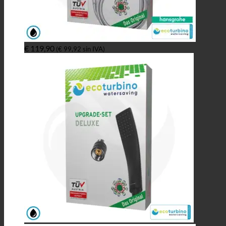
€
119,90
(
€
99,92
sin IVA)