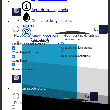
Agua dura + legionela
Consumo de agua de los
hoteles
Buscar
Filtros genéricos
Casos prácticos
Filtrar por tipo de entrada
en
personalizada
Exakte Übereinstimmung
Búsqueda en las páginas
Cómo llegar al título
Búsqueda de artículos
Cómo llegar
Buscar en extracto
Buscar
Filtros genéricos
Filtrar por tipo de entrada
en
personalizada