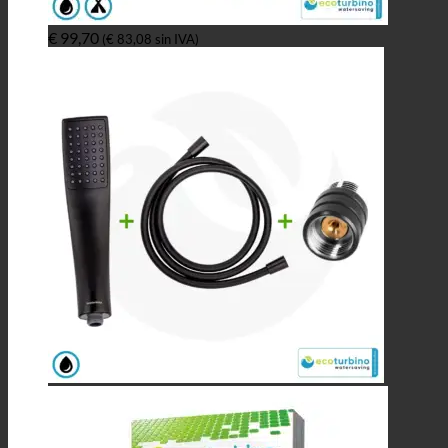
€
99,70
(
€
83,08
sin IVA)