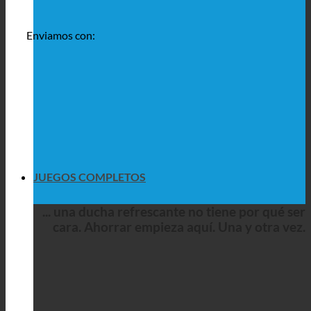
Enviamos con:
JUEGOS COMPLETOS
... una ducha refrescante no tiene por qué ser
cara. Ahorrar empieza aquí. Una y otra vez.