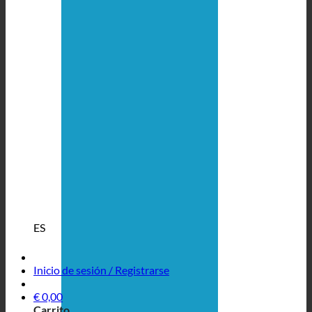
ES
Inicio de sesión / Registrarse
€
0,00
Carrito