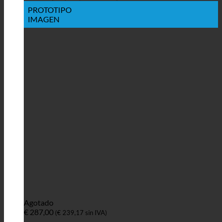
PROTOTIPO
IMAGEN
Agotado
€
287,00
(
€
239,17
sin IVA)