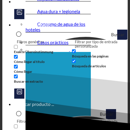
Agua dura + legionela
Consumo de agua de los
hoteles
Buscar
Filtros genéricos
Casos prácticos
Filtrar por tipo de entrada
en
personalizada
Exakte Übereinstimmung
Búsqueda en las páginas
Cómo llegar al título
Búsqueda de artículos
Cómo llegar
Buscar en extracto
Buscar
Filtros genéricos
Filtrar por tipo de entrada
en
personalizada