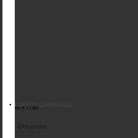
CLIENTES COMERCIALES
de:
€
77,80
@Negocios