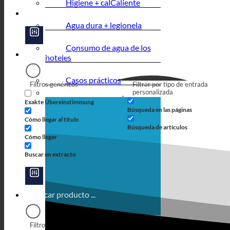
Higiene + cal
Agua dura + legionela
Consumo de agua de los
hoteles
Casos prácticos
Filtros genéricos
Filtrar por tipo de entrada
personalizada
Exakte Übereinstimmung
Búsqueda en las páginas
Cómo llegar al título
Búsqueda de artículos
Cómo llegar
Buscar en extracto
Filtros genéricos
Filtrar por tipo de entrada