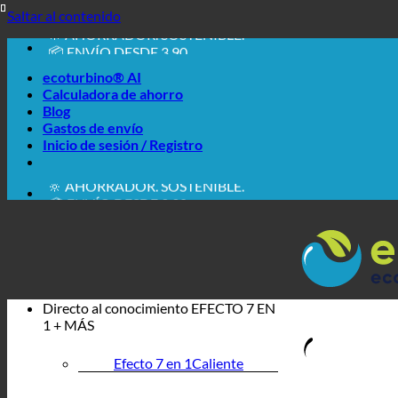
🔆 FÁCIL. SIMPLEMENTE FUNCIONA.
Saltar al contenido
🔆 AHORRADOR. SOSTENIBLE.
📦 ENVÍO DESDE 3,90
🔖 COMPRA A CUENTA
ecoturbino® AI
Calculadora de ahorro
Blog
Gastos de envío
Inicio de sesión / Registro
🔆 FÁCIL. SIMPLEMENTE FUNCIONA.
🔆 AHORRADOR. SOSTENIBLE.
📦 ENVÍO DESDE 3,90
🔖 COMPRA A CUENTA
Directo al conocimiento
EFECTO 7 EN
1 + MÁS
Efecto 7 en 1