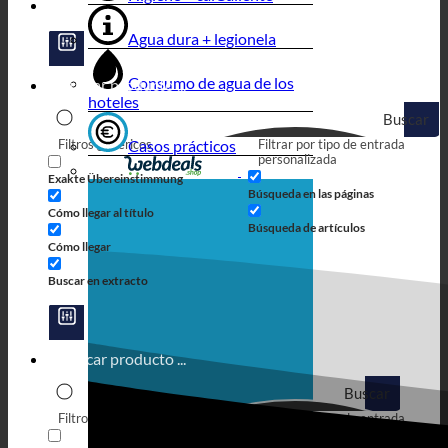
Agua dura + legionela
Consumo de agua de los
hoteles
Buscar
Filtros genéricos
Casos prácticos
Filtrar por tipo de entrada
en
personalizada
Exakte Übereinstimmung
Búsqueda en las páginas
Cómo llegar al título
Búsqueda de artículos
Cómo llegar
Buscar en extracto
Buscar
Filtros genéricos
Filtrar por tipo de entrada
en
personalizada