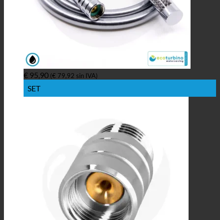
€
95,90
(
€
79,92
sin IVA)
SET