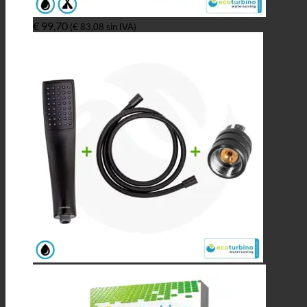
€
99,70
(
€
83,08
sin IVA)