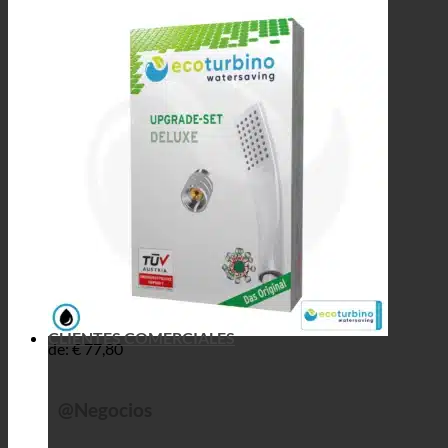
CLIENTES COMERCIALES
de:
€
77,80
@Negocios