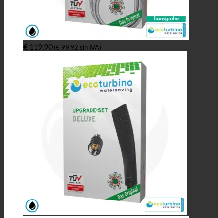
€
119,90
(
€
99,92
sin IVA)