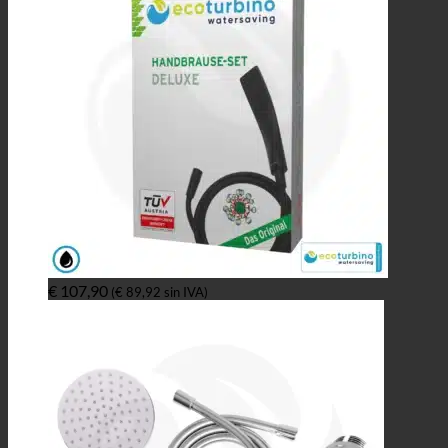
€
107,90
(
€
89,92
sin IVA)