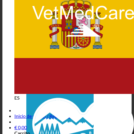
ES
Inicio de sesión / Registrarse
€
0,00
Carrito