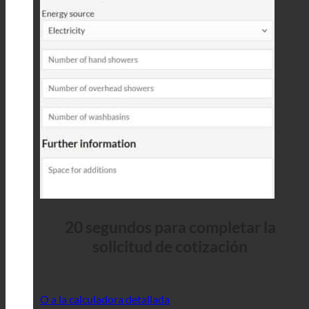
20 segundos para completar la
solicitud de cotización
O a la calculadora detallada