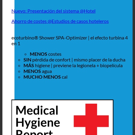
Nuevo: Presentación del sistema @Hotel
Ahorro de costes @Estudios de casos hoteleros
ecoturbino® Shower SPA-Optimizer | el efecto turbina 4
en 1
MENOS
costes
SIN
pérdida de confort | mismo placer de la ducha
MÁS
higiene | previene la legionela + biopelícula
MENOS
agua
MUCHO MENOS
cal