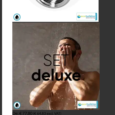
De:
€
77,80
(
€
64,83
excl. VAT)