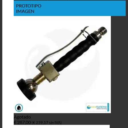
PROTOTIPO
IMAGEN
Agotado
€
287,00
(
€
239,17
sin IVA)