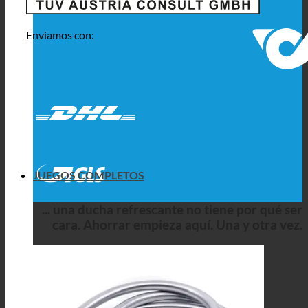
Enviamos con:
JUEGOS COMPLETOS
... una ducha refrescante no tiene por qué ser
cara. Ahorrar empieza aquí. Una y otra vez.