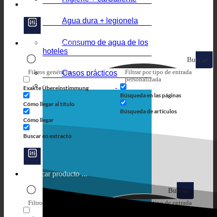
Agua dura + legionela
Consumo de agua de los
hoteles
Buscar
Filtros genéricos
Filtrar por tipo de entrada
Casos prácticos
en
personalizada
Exakte Übereinstimmung
Búsqueda en las páginas
Cómo llegar al título
Búsqueda de artículos
Cómo llegar
Buscar en extracto
Buscar
Filtros genéricos
Filtrar por tipo de entrada
en
personalizada