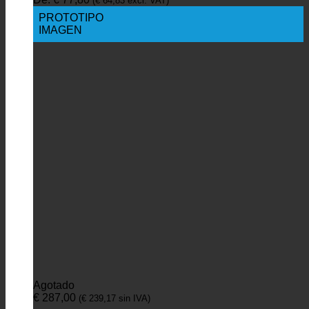
(
€
64,83
excl. VAT)
PROTOTIPO
IMAGEN
Agotado
€
287,00
(
€
239,17
sin IVA)