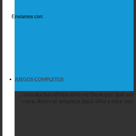
Enviamos con:
JUEGOS COMPLETOS
... una ducha refrescante no tiene por qué ser
cara. Ahorrar empieza aquí. Una y otra vez.