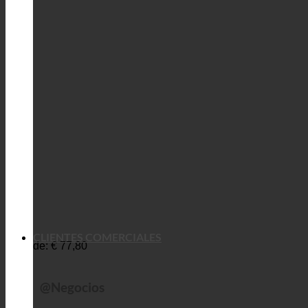
CLIENTES COMERCIALES
de:
€
77,80
@Negocios