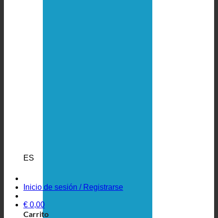
ES
Inicio de sesión / Registrarse
€
0,00
Carrito