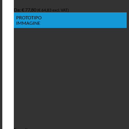
Da:
€
77,80
(
€
64,83
excl. VAT)
PROTOTIPO
IMMAGINE