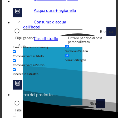
Acqua dura + legionella
Consumo d'acqua
dell'hotel
Ricerca
Filtri generici
Casi di studio
Filtrare per tipo di post
personalizzato
Exakte Übereinstimmung
Suche auf Seiten
Come arrivare al titolo
Vai a Beiträgen
Come arrivare all'inizio
Ricerca in estratto
Ricerca
Filtri generici
Filtrare per tipo di post
personalizzato