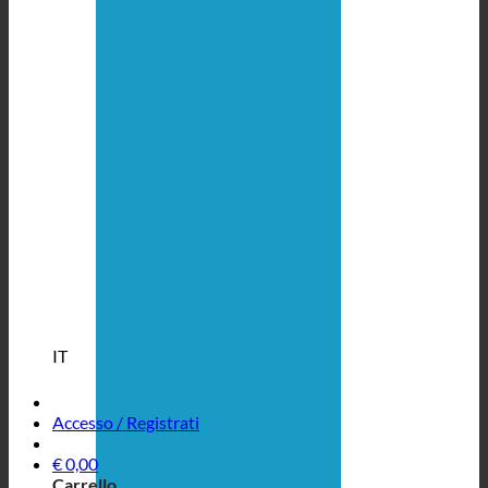
IT
Accesso / Registrati
€
0,00
Carrello