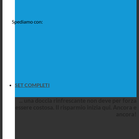
Spediamo con:
SET COMPLETI
... una doccia rinfrescante non deve per forza
essere costosa. Il risparmio inizia qui. Ancora e
ancora!