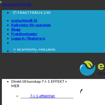
🔆 LÄTT. FUNGERAR BARA.
Hoppa till innehåll
🔆 BESPARING. HÅLLBAR.
📦 FRAKT FRÅN € 3,90
🔖 KÖP PÅ FAKTURA
ecoturbino® AI
Kalkylator för sparande
Blogg
Fraktkostnader
Logga in / Registrera
🔆 LÄTT. FUNGERAR BARA.
🔆 BESPARING. HÅLLBAR.
📦 FRAKT FRÅN € 3,90
🔖 KÖP PÅ FAKTURA
Direkt till kunskap
7-I-1-EFFEKT +
MER
7-i-1-effekt