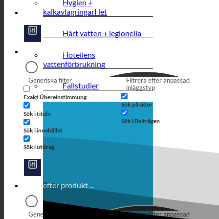
Hygien +
kalkavlagringar
Hårt vatten + legionella
Hotellens
vattenförbrukning
Generiska filter
Filtrera efter anpassad
Fallstudier
inläggstyp
Exakt Übereinstimmung
Sök på sidor
Sök i titeln
Sök i Beiträgen
Sök i innehållet
Sök i utdrag
Generiska filter
Filtrera efter anpassad