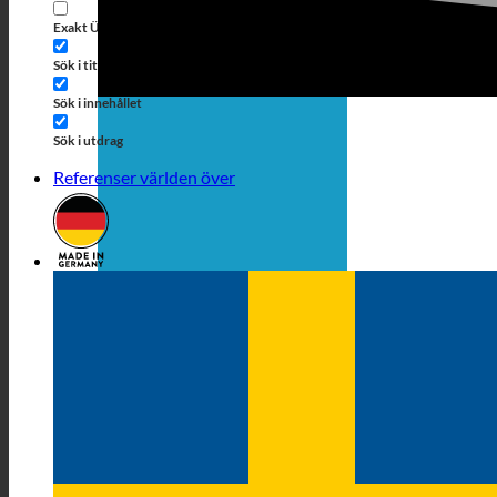
inläggstyp
Exakt Übereinstimmung
Sök på sidor
Sök i titeln
Sök i Beiträgen
Sök i innehållet
Sök i utdrag
Referenser världen över