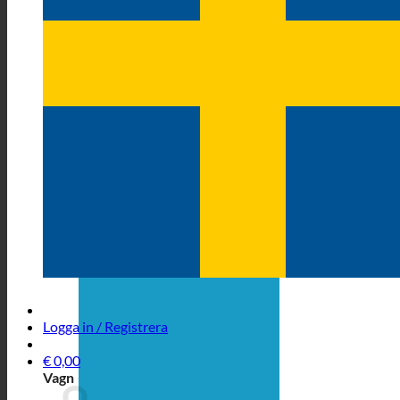
Logga in / Registrera
€
0,00
Vagn