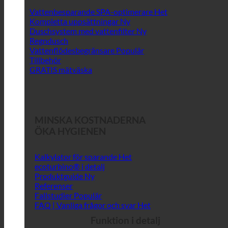
Vattenbesparande SPA-optimerare
Kompletta uppsättningar
Duschsystem med vattenfilter
Regndusch
Vattenflödesbegränsare
Tillbehör
GRATIS mätväska
MINSKA KOSTNADERNA
ÖKA HYGIENEN
Kalkylator för sparande
ecoturbino® i detalj
Produktguide
Referenser
Fallstudier
FAQ | Vanliga frågor och svar
Funktion i detalj