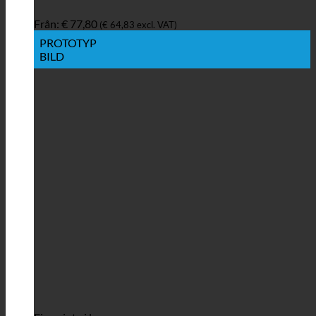
Från:
€
77,80
(
€
64,83
excl. VAT)
PROTOTYP
BILD