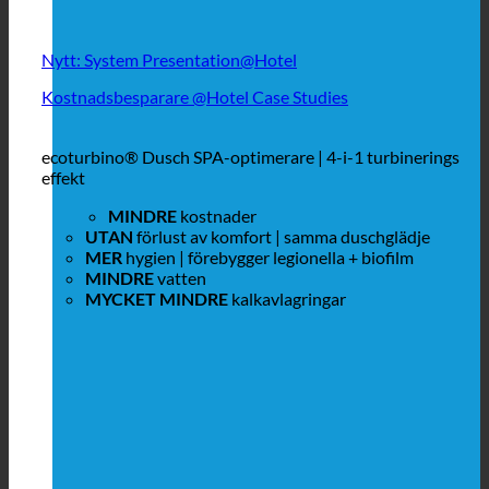
Nytt: System Presentation@Hotel
Kostnadsbesparare @Hotel Case Studies
ecoturbino® Dusch SPA-optimerare | 4-i-1 turbinerings
effekt
MINDRE
kostnader
UTAN
förlust av komfort | samma duschglädje
MER
hygien | förebygger legionella + biofilm
MINDRE
vatten
MYCKET MINDRE
kalkavlagringar