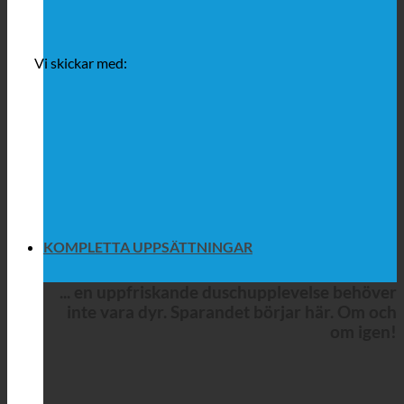
Vi skickar med:
KOMPLETTA UPPSÄTTNINGAR
... en uppfriskande duschupplevelse behöver
inte vara dyr. Sparandet börjar här. Om och
om igen!