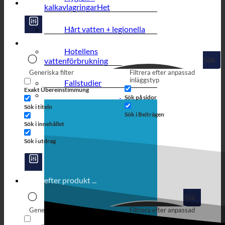
kalkavlagringar
Hårt vatten + legionella
Hotellens
Sök
vattenförbrukning
Generiska filter
Filtrera efter anpassad
inläggstyp
Fallstudier
Exakt Übereinstimmung
Sök på sidor
Sök i titeln
Sök i Beiträgen
Sök i innehållet
Sök i utdrag
Sök
Generiska filter
Filtrera efter anpassad
inläggstyp