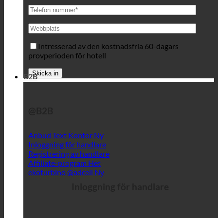
Intresserad av den kostnadsfria 60-dagars
provperioden för hotell
B2B
@B2B
Anbud Text Kontor
Inloggning för handlare
Registrering av handlare
Affiliate-program
ekoturbino @adcell
Inloggning för handlare