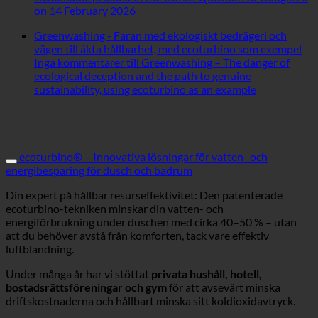
on 14 February 2026
Greenwashing - Faran med ekologiskt bedrägeri och
vägen till äkta hållbarhet, med ecoturbino som exempel
Inga kommentarer
till Greenwashing – The danger of
ecological deception and the path to genuine
sustainability, using ecoturbino as an example
ecoturbino® – Innovativa lösningar för vatten- och
energibesparing för dusch och badrum
Din expert på hållbar resurseffektivitet: Den patenterade
ecoturbino-tekniken minskar din vatten- och
energiförbrukning under duschen med cirka 40–50 % – utan
att du behöver avstå från komforten, tack vare effektiv
luftblandning.
Under många år har vi stöttat
privata hushåll, hotell,
bostadsrättsföreningar och gym
för att avsevärt minska
driftskostnaderna och hållbart minska sitt koldioxidavtryck.