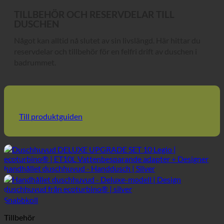
TILLBEHÖR OCH RESERVDELAR TILL
DUSCHEN
Något kan alltid nå slutet av sin livslängd. Här hittar du
reservdelar och tillbehör för en felfri drift av duschen i
badrummet.
Till produktguiden
Snabbkoll
Tillbehör