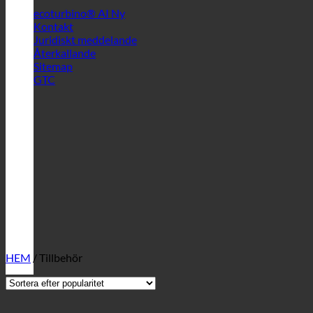
ecoturbino® AI
Kontakt
Juridiskt meddelande
Återkallande
Sitemap
GTC
HEM
/
Tillbehör