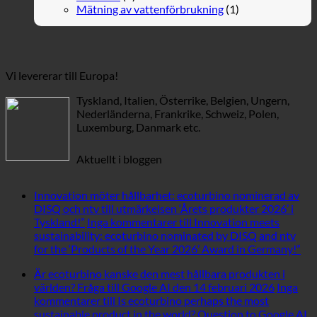
Mätning av vattenförbrukning
(1)
Vi levererar till Europa!
Tyskland, Italien, Österrike, Belgien, Ungern,
Nederländerna, Frankrike, Schweiz, Polen,
Luxemburg, Danmark etc.
Aktuellt i bloggen
Innovation möter hållbarhet: ecoturbino nominerad av
DISQ och ntv till utmärkelsen ‘Årets produkter 2026’ i
Tyskland!”
Inga kommentarer
till Innovation meets
sustainability: ecoturbino nominated by DISQ and ntv
for the ‘Products of the Year 2026’ Award in Germany!”
Är ecoturbino kanske den mest hållbara produkten i
världen? Fråga till Google AI den 14 februari 2026
Inga
kommentarer
till Is ecoturbino perhaps the most
sustainable product in the world? Question to Google AI