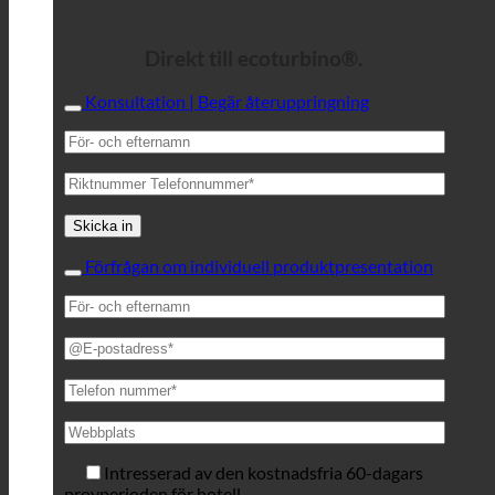
Direkt till ecoturbino®.
Konsultation | Begär återuppringning
Förfrågan om individuell produktpresentation
Intresserad av den kostnadsfria 60-dagars
provperioden för hotell