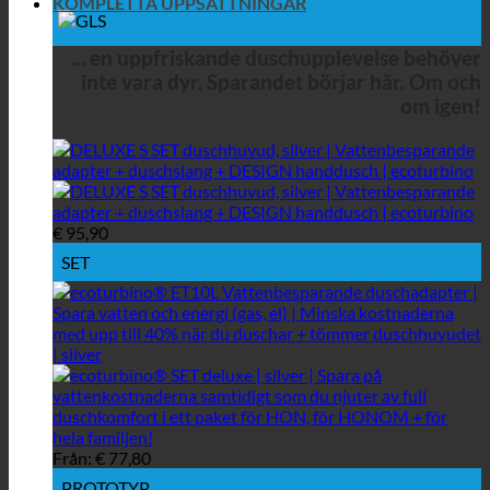
KOMPLETTA UPPSÄTTNINGAR
... en uppfriskande duschupplevelse behöver
inte vara dyr. Sparandet börjar här. Om och
om igen!
€
95,90
SET
Från:
€
77,80
PROTOTYP