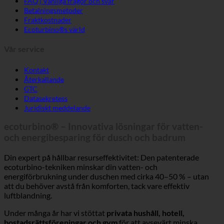
FAQ | Vanliga frågor och svar
Betalningsmetoder
Fraktkostnader
Ecoturbino®s värld
Vår service
Kontakt
Återkallande
GTC
Datasekretess
Juridiskt meddelande
ecoturbino® – Innovativa lösningar för vatten-
och energibesparing för dusch och badrum
Din expert på hållbar resurseffektivitet: Den patenterade
ecoturbino-tekniken minskar din vatten- och
energiförbrukning under duschen med cirka 40–50 % – utan
att du behöver avstå från komforten, tack vare effektiv
luftblandning.
Under många år har vi stöttat
privata hushåll, hotell,
bostadsrättsföreningar och gym
för att avsevärt minska