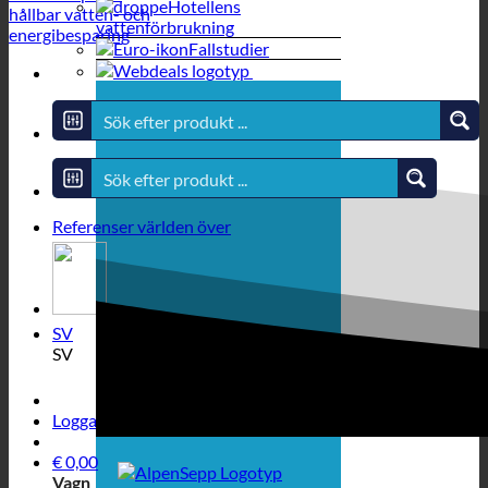
Hotellens
vattenförbrukning
Fallstudier
Referenser världen över
SV
SV
Logga in / Registrera
€
0,00
Vagn