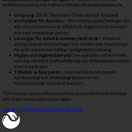
driftskostnaderna och hållbart minska sitt koldioxidavtryck.
Ursprung
100 % Tillverkad i Österrike och Tyskland.
ecoturbino för duschen
– Den smarta sparLÖsningen för
alla standardarmaturer, eﬀektfullt åtgärdad på sekunder
och med omedelbar verkan.
Lösningar för hotell & kommersiellt bruk
– Maximal
avkastning på investeringen och certifierade besparingar
för grön turism och hållbar fastighetsförvaltning.
Hygien och legionellaskydd
Den speciella vattenvirveln
minskar effektivt biofilmbildning och stillastående vatten
inuti kopplingen.
Tillbehör & Sparpaket
– Matchande duschslangar,
handduschar och flödesbegränsare för ett
helhetsmässigt optimerat badrum.
TÜV-testad, universellt kompatibel, underhållsfri och tilldelad
den österrikiska miljömärkningen.
Om oss
Nyhetsbrev
ecoturbino AI Chat