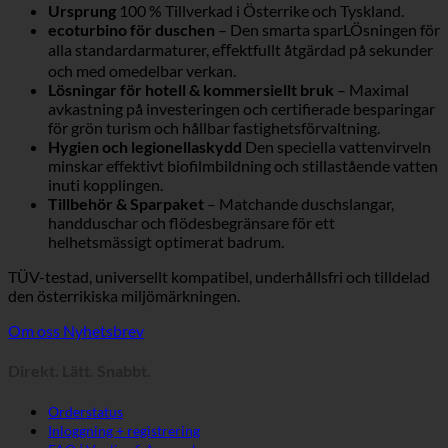
Ursprung
100 % Tillverkad i Österrike och Tyskland.
ecoturbino för duschen
– Den smarta sparLÖsningen för
alla standardarmaturer, eﬀektfullt åtgärdad på sekunder
och med omedelbar verkan.
Lösningar för hotell & kommersiellt bruk
– Maximal
avkastning på investeringen och certifierade besparingar
för grön turism och hållbar fastighetsförvaltning.
Hygien och legionellaskydd
Den speciella vattenvirveln
minskar effektivt biofilmbildning och stillastående vatten
inuti kopplingen.
Tillbehör & Sparpaket
– Matchande duschslangar,
handduschar och flödesbegränsare för ett
helhetsmässigt optimerat badrum.
TÜV-testad, universellt kompatibel, underhållsfri och tilldelad
den österrikiska miljömärkningen.
Om oss
Nyhetsbrev
Direkt. Lätt. Snabbt.
Orderstatus
Inloggning + registrering