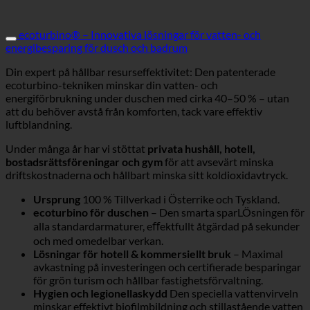
ecoturbino® – Innovativa lösningar för vatten- och
energibesparing för dusch och badrum
Din expert på hållbar resurseffektivitet: Den patenterade
ecoturbino-tekniken minskar din vatten- och
energiförbrukning under duschen med cirka 40–50 % – utan
att du behöver avstå från komforten, tack vare effektiv
luftblandning.
Under många år har vi stöttat
privata hushåll, hotell,
bostadsrättsföreningar och gym
för att avsevärt minska
driftskostnaderna och hållbart minska sitt koldioxidavtryck.
Ursprung
100 % Tillverkad i Österrike och Tyskland.
ecoturbino för duschen
– Den smarta sparLÖsningen för
alla standardarmaturer, eﬀektfullt åtgärdad på sekunder
och med omedelbar verkan.
Lösningar för hotell & kommersiellt bruk
– Maximal
avkastning på investeringen och certifierade besparingar
för grön turism och hållbar fastighetsförvaltning.
Hygien och legionellaskydd
Den speciella vattenvirveln
minskar effektivt biofilmbildning och stillastående vatten