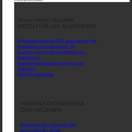
Spara vatten i duschen
INGEN FÖRLUST AV KOMFORT
Vattenbesparande SPA-optimerare
Kompletta uppsättningar
Duschsystem med vattenfilter
Regndusch
Vattenflödesbegränsare
Tillbehör
GRATIS mätväska
MINSKA KOSTNADERNA
ÖKA HYGIENEN
Kalkylator för sparande
ecoturbino® i detalj