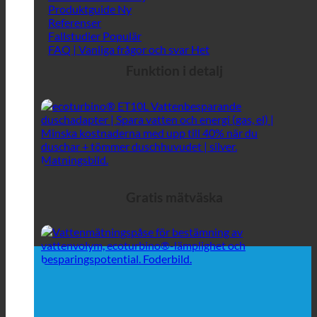
Produktguide
Referenser
Fallstudier
FAQ | Vanliga frågor och svar
Funktion i detalj
Gratis mätväska