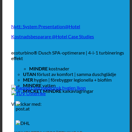
Nytt: System Presentation@Hotel
Kostnadsbesparare @Hotel Case Studies
ecoturbino® Dusch SPA-optimerare | 4-i-1 turbinerings
effekt
MINDRE
kostnader
UTAN
förlust av komfort | samma duschglädje
MER
hygien | förebygger legionella + biofilm
MINDRE
vatten
MYCKET MINDRE
kalkavlagringar
Vi skickar med: