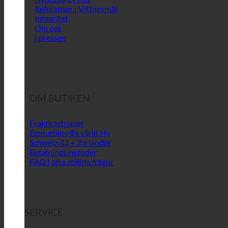
Referenser | Vittnesmål
Integritet
Om oss
I pressen
OM BUTIKEN
Fraktkostnader
Ecoturbino®s värld
Schweiz /LI + 3:e länder
Betalningsmetoder
FAQ | ofta ställda frågor
SERVICE