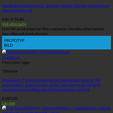
Handhållet duschhuvud - Deluxe-modell | Design duschhuvud
från ecoturbino®
från:
€
34,40
Välj alternativ
Den här produkten har flera varianter. De olika alternativen
kan väljas på produktsidan
PROTOTYP
BILD
Snabbkoll
Finns inte i lager
Tillbehör
Diskdusch | Förspolningskran för diskmaskin “ecoPre” för
gastronomi | Spara mycket vatten tack vare ecoturbino® |
Innovation och hållbarhet vid förspolning i storkök
€
287,00
Läs mer