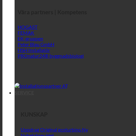
Våra partners | Kompetens
HOGAST
FEMAK
EK-gruppen
Peter Blau GmbH
HSH Installatör
PROnatur24® byggnadsbiologi
SERVICE
KUNSKAP
Uppdrag Original ecoturbino
Nyhetsbrev