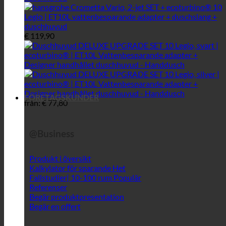
€
119,90
FÖRETAGSKUNDER
från:
€
77,80
@Business
Produkt i översikt
Kalkylator för sparande
Fallstudier| 10-100 rum
Referenser
Begär produktpresentation
Begär en offert