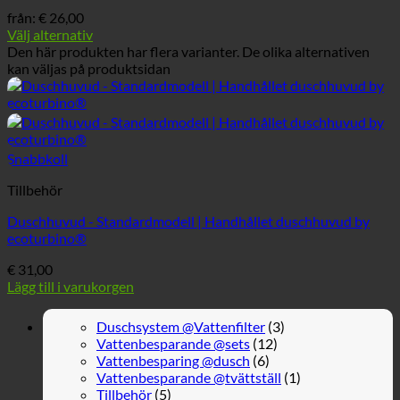
från:
€
26,00
Välj alternativ
Den här produkten har flera varianter. De olika alternativen
kan väljas på produktsidan
Snabbkoll
Tillbehör
Duschhuvud - Standardmodell | Handhållet duschhuvud by
ecoturbino®
€
31,00
Lägg till i varukorgen
Duschsystem @Vattenfilter
(3)
Vattenbesparande @sets
(12)
Vattenbesparing @dusch
(6)
Vattenbesparande @tvättställ
(1)
Tillbehör
(5)