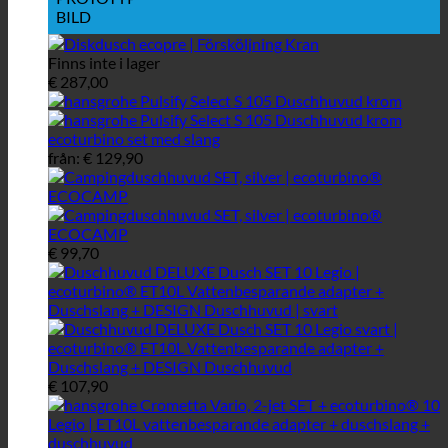
BILD
Finns inte i lager
€
287,00
från:
€
129,90
€
99,70
€
107,90