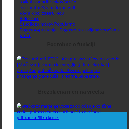
Kalkulator prihrankov
ecoturbino® v podrobnostih
Vodnik po izdelku
Reference
Študije primerov
Pogosta vprašanja | Pogosto zastavljena vprašanja
Podrobno o funkciji
Brezplačna merilna vrečka