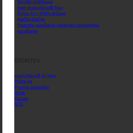
Stroški pošiljanja
Svet ecoturbino®
Švica /LI + tretje države
Načini plačila
Pogosta vprašanja | pogosto zastavljena
vprašanja
STORITEV
ecoturbino® AI
Pišite na
Pravno obvestilo
Umik
Kazalo
GTC