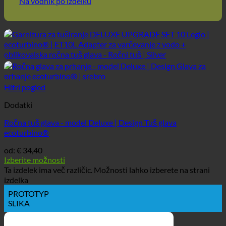
Na vodnik po izdelku
Hitri pogled
Dodatki
Ročna tuš glava - model Deluxe | Design Tuš glava
ecoturbino®
od:
€
34,40
Izberite možnosti
Ta izdelek ima več različic. Možnosti lahko izberete na strani
izdelka
PROTOTYP
SLIKA