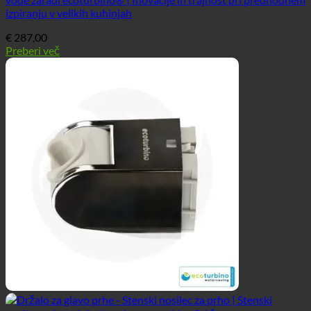
izpiranju v velikih kuhinjah
€
287,00
Preberi več