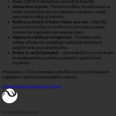
Izvor:
100 % Proizvedeno v Avstriji in Nemčiji.
ekoturbina za prho
– Pametna rešitev za varčevanje za
vsako standardno okovje, naknadno vgrajena v nekaj
sekundah in takoj učinkovita.
Rešitve za hotele in komercialno uporabo
– Najvišja
donosnost naložbe in certificirani prihranki za zeleni
turizem ter trajnostno upravljanje stavb.
Higiena in zaščita pred legionelo
– Poseben vodni
vrtinec učinkovito zmanjšuje nastajanje biofilma in
stoječe vode znotraj priključka.
Pribor in varčni kompleti
– Ujemanje tuš cevi, ročnih prh
in omejevalnikov pretoka za celostno optimizirano
kopalnico.
Preverjeno s TÜV, univerzalno združljivo, brez vzdrževanja in
nagrajeno z avstrijskim ekološkim znakom.
O nas
Glasilo
ecoturbino AI Chat
ecoturbino.shop