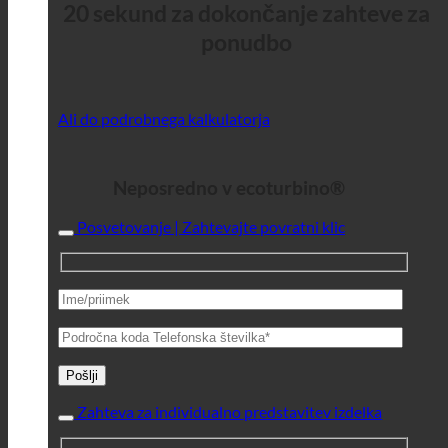
20 sekund za dokončanje zahteve za
ponudbo
Ali do podrobnega kalkulatorja
Neposredno v ecoturbino®
Posvetovanje | Zahtevajte povratni klic
Zahteva za individualno predstavitev izdelka