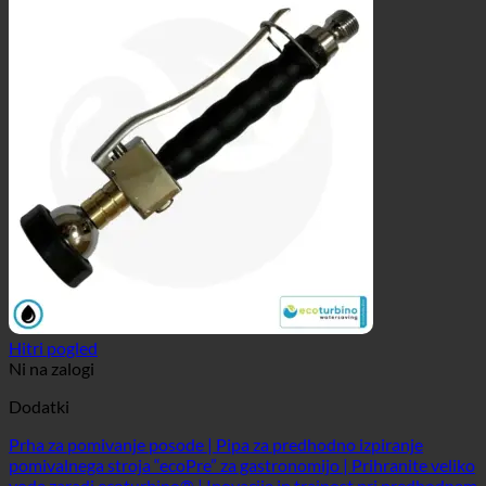
Hitri pogled
Ni na zalogi
Dodatki
Prha za pomivanje posode | Pipa za predhodno izpiranje
pomivalnega stroja “ecoPre” za gastronomijo | Prihranite veliko
vode zaradi ecoturbino® | Inovacije in trajnost pri predhodnem