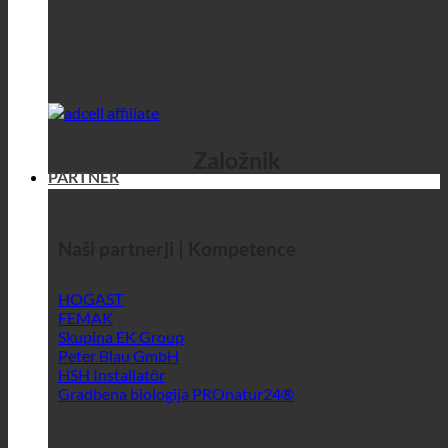
Založnik
PARTNER
Naši partnerji | Kompetence
HOGAST
FEMAK
Skupina EK Group
Peter Blau GmbH
HSH Installatör
Gradbena biologija PROnatur24®