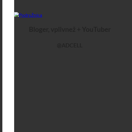
Bloger, vplivnež + YouTuber
@ADCELL