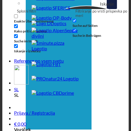
Iskanje
Splošni filtri
Filtriranje po vrsti prispevka po
meri
Exakte Übereinstimmung
Suche auf Seiten
Kako priti do naslova
Suche in Beiträgen
Suche im Inhalt
Iskanje v izvlečku
Reference po vsem svetu
SL
SL
Prijava / Registracija
€
0,00
Voziček