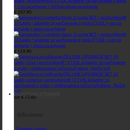
€
107,90
€
119,90
POSLOVNE STRANKE
od:
€
77,80
@Business
Pregled izdelka