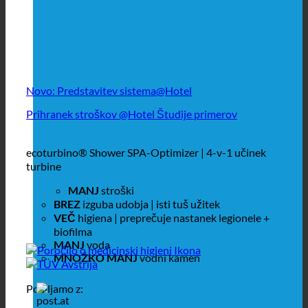
Novo: Predstavitev sistema@Hotel
Prihranek stroškov @Hotel Študije primerov
ecoturbino® Shower SPA-Optimizer | 4-v-1 učinek
turbine
MANJ
stroški
BREZ
izguba udobja | isti tuš užitek
VEČ
higiena | preprečuje nastanek legionele +
biofilma
MANJ
voda
MNOŽKO MANJ
vodni kamen
Pošiljamo z: