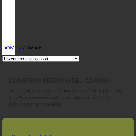
DOMOV
/
Dodatki
DODATKI IN REZERVNI DELI ZA PRHO
Nekaj lahko vedno doseže konec svoje življenjske dobe.
Priloženi so rezervni deli in dodatki za brezhibno
delovanje prhe v kopalnici.