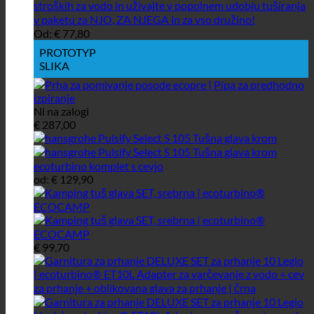
Od:
€
77,80
PROTOTYP
SLIKA
Ni na zalogi
€
287,00
od:
€
129,90
€
99,70