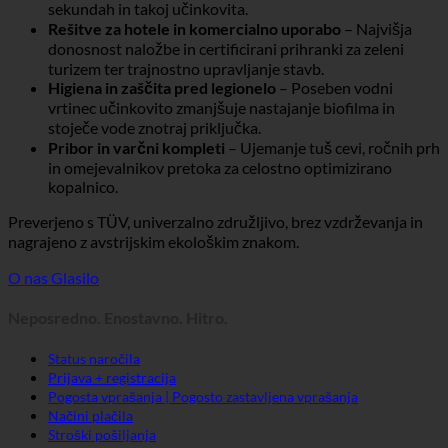
sekundah in takoj učinkovita.
Rešitve za hotele in komercialno uporabo
– Najvišja
donosnost naložbe in certificirani prihranki za zeleni
turizem ter trajnostno upravljanje stavb.
Higiena in zaščita pred legionelo
– Poseben vodni
vrtinec učinkovito zmanjšuje nastajanje biofilma in
stoječe vode znotraj priključka.
Pribor in varčni kompleti
– Ujemanje tuš cevi, ročnih prh
in omejevalnikov pretoka za celostno optimizirano
kopalnico.
Preverjeno s TÜV, univerzalno združljivo, brez vzdrževanja in
nagrajeno z avstrijskim ekološkim znakom.
O nas
Glasilo
Neposredno. Enostavno. Hitro.
Status naročila
Prijava + registracija
Pogosta vprašanja | Pogosto zastavljena vprašanja
Načini plačila
Stroški pošiljanja