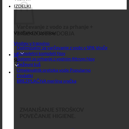
IZDELKI
Varčevanje z vodo za prhanje +
V košarici ni izdelkov.
BREZ IZGUBE UDOBJA
Vrnitev v trgovino
Optimizator za varčevanje z vodo v SPA
Kompletni kompleti
SL
Sistemi za prhanje z vodnim filtrom
SL
Deževni tuš
Omejevalnik pretoka vode
Dodatki
BREZPLAČNA merilna vrečka
ZMANJŠANJE STROŠKOV
POVEČANJE HIGIENE.