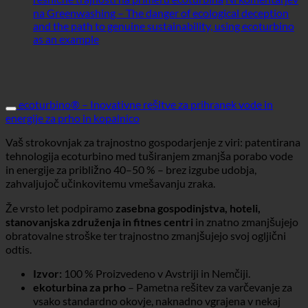
na Greenwashing – The danger of ecological deception
and the path to genuine sustainability, using ecoturbino
as an example
ecoturbino® – Inovativne rešitve za prihranek vode in
energije za prho in kopalnico
Vaš strokovnjak za trajnostno gospodarjenje z viri: patentirana
tehnologija ecoturbino med tuširanjem zmanjša porabo vode
in energije za približno 40–50 % – brez izgube udobja,
zahvaljujoč učinkovitemu vmešavanju zraka.
Že vrsto let podpiramo
zasebna gospodinjstva, hoteli,
stanovanjska združenja in fitnes centri
in znatno zmanjšujejo
obratovalne stroške ter trajnostno zmanjšujejo svoj ogljični
odtis.
Izvor:
100 % Proizvedeno v Avstriji in Nemčiji.
ekoturbina za prho
– Pametna rešitev za varčevanje za
vsako standardno okovje, naknadno vgrajena v nekaj