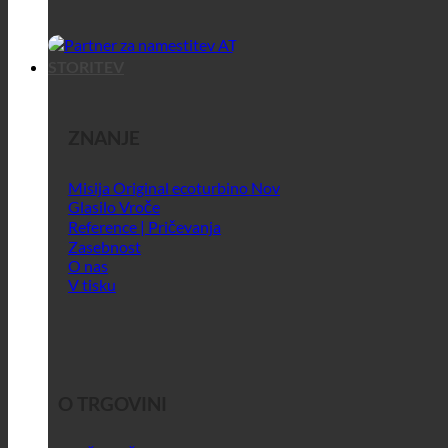
STORITEV
ZNANJE
Misija Original ecoturbino
Glasilo
Reference | Pričevanja
Zasebnost
O nas
V tisku
O TRGOVINI