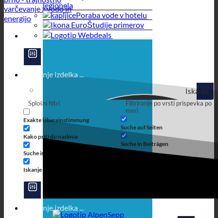
legionela
Poraba vode v hotelu
Študije primerov
Iskanje
Splošni filtri
Filtriranje po vrsti prispevka po
meri
Exakte Übereinstimmung
Suche auf Seiten
Kako priti do naslova
Suche in Beiträgen
Suche im Inhalt
Iskanje v izvlečku