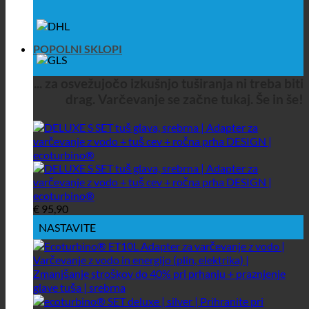
POPOLNI SKLOPI
... za osvežujočo izkušnjo tuširanja ni treba biti
drag. Varčevanje se začne tukaj. Še in še!
€
95,90
NASTAVITE