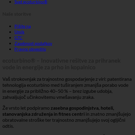
Svet ecoturbino®
Naše storitve
Pišite na
Umik
GTC
Zasebnost podatkov
Pravno obvestilo
ecoturbino® – Inovativne rešitve za prihranek
vode in energije za prho in kopalnico
Vaš strokovnjak za trajnostno gospodarjenje z viri: patentirana
tehnologija ecoturbino med tuširanjem zmanjša porabo vode
in energije za približno 40–50 % – brez izgube udobja,
zahvaljujoč učinkovitemu vmešavanju zraka.
Že vrsto let podpiramo
zasebna gospodinjstva, hoteli,
stanovanjska združenja in fitnes centri
in znatno zmanjšujejo
obratovalne stroške ter trajnostno zmanjšujejo svoj ogljični
odtis.