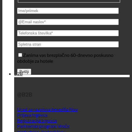
Zanima vas brezplačno 60-dnevno poskusno
obdobje za hotele
B2B
@B2B
Urad za razpisna besedila
Prijava trgovca
Registracija trgovca
Partnerski program
ecoturbino @adcell