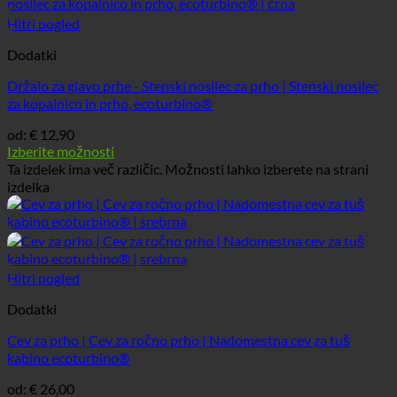
Hitri pogled
Dodatki
Držalo za glavo prhe - Stenski nosilec za prho | Stenski nosilec
za kopalnico in prho, ecoturbino®
od:
€
12,90
Izberite možnosti
Ta izdelek ima več različic. Možnosti lahko izberete na strani
izdelka
Hitri pogled
Dodatki
Cev za prho | Cev za ročno prho | Nadomestna cev za tuš
kabino ecoturbino®
od:
€
26,00