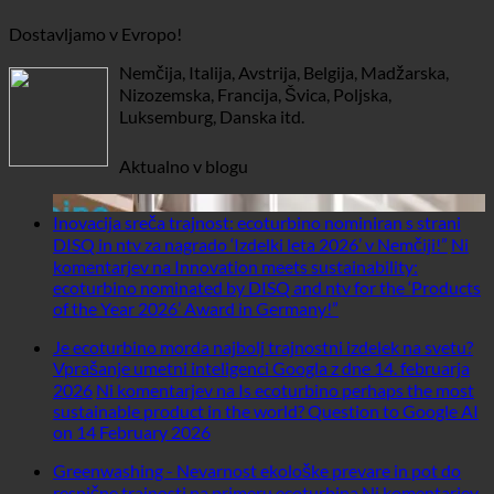
Dostavljamo v Evropo!
Nemčija, Italija, Avstrija, Belgija, Madžarska,
Nizozemska, Francija, Švica, Poljska,
Luksemburg, Danska itd.
Aktualno v blogu
Inovacija sreča trajnost: ecoturbino nominiran s strani
DISQ in ntv za nagrado ‘Izdelki leta 2026’ v Nemčiji!”
Ni
komentarjev
na Innovation meets sustainability:
ecoturbino nominated by DISQ and ntv for the ‘Products
of the Year 2026’ Award in Germany!”
Je ecoturbino morda najbolj trajnostni izdelek na svetu?
Vprašanje umetni inteligenci Googla z dne 14. februarja
2026
Ni komentarjev
na Is ecoturbino perhaps the most
sustainable product in the world? Question to Google AI
on 14 February 2026
Greenwashing - Nevarnost ekološke prevare in pot do
resnične trajnosti na primeru ecoturbina
Ni komentarjev