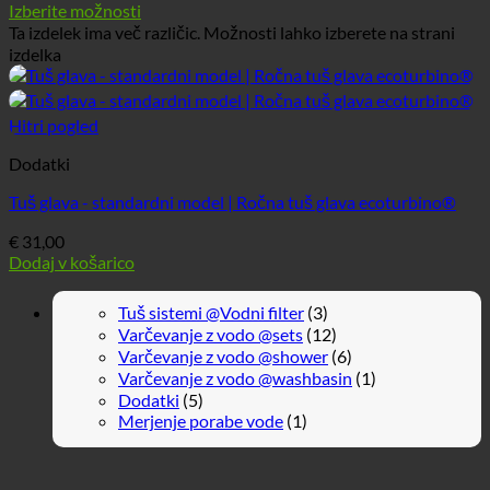
Izberite možnosti
Ta izdelek ima več različic. Možnosti lahko izberete na strani
izdelka
Hitri pogled
Dodatki
Tuš glava - standardni model | Ročna tuš glava ecoturbino®
€
31,00
Dodaj v košarico
Tuš sistemi @Vodni filter
(3)
Varčevanje z vodo @sets
(12)
Varčevanje z vodo @shower
(6)
Varčevanje z vodo @washbasin
(1)
Dodatki
(5)
Merjenje porabe vode
(1)