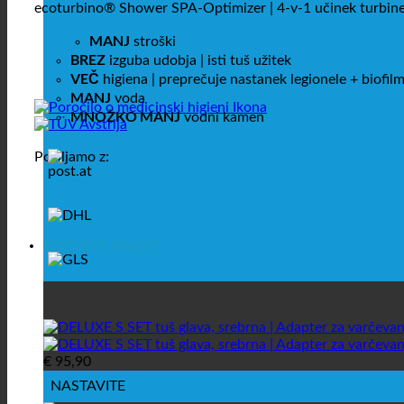
ecoturbino® Shower SPA-Optimizer | 4-v-1 učinek turbin
MANJ
stroški
BREZ
izguba udobja | isti tuš užitek
VEČ
higiena | preprečuje nastanek legionele + biofil
MANJ
voda
MNOŽKO MANJ
vodni kamen
Pošiljamo z:
POPOLNI SKLOPI
€
95,90
NASTAVITE