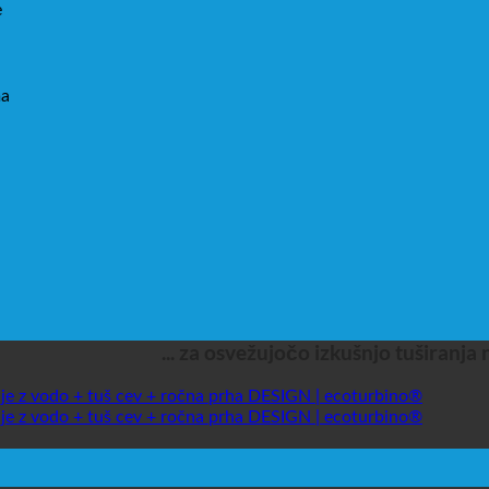
e
ma
... za osvežujočo izkušnjo tuširanja 