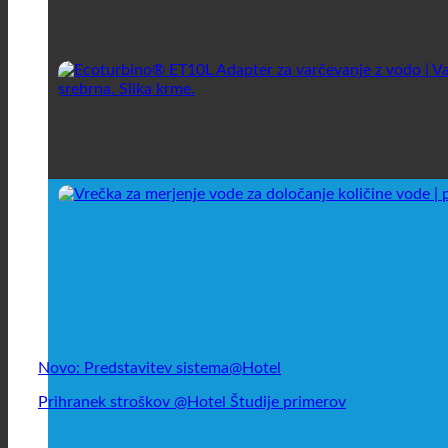
Novo: Predstavitev sistema@Hotel
Prihranek stroškov @Hotel Študije primerov