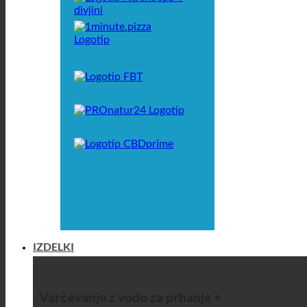
ES
FR
IT
NL
SK
SV
DE
IZDELKI
Varčevanje z vodo za prhanje +