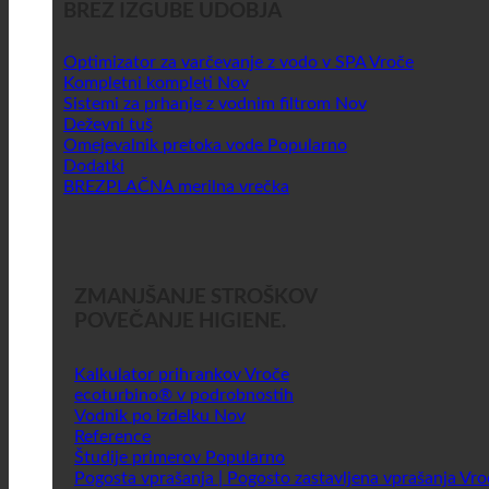
BREZ IZGUBE UDOBJA
Optimizator za varčevanje z vodo v SPA
Kompletni kompleti
Sistemi za prhanje z vodnim filtrom
Deževni tuš
Omejevalnik pretoka vode
Dodatki
BREZPLAČNA merilna vrečka
ZMANJŠANJE STROŠKOV
POVEČANJE HIGIENE.
Kalkulator prihrankov
ecoturbino® v podrobnostih
Vodnik po izdelku
Reference
Študije primerov
Pogosta vprašanja | Pogosto zastavljena vprašanja