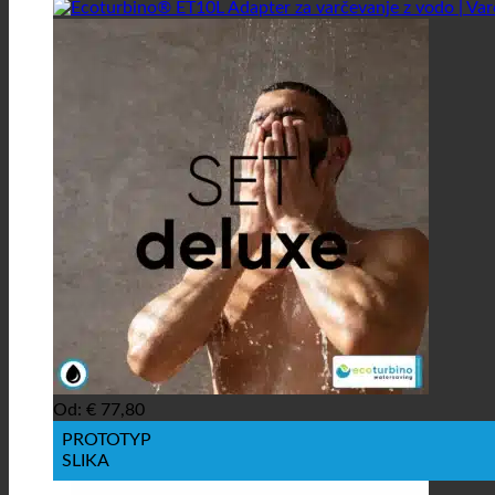
Od:
€
77,80
PROTOTYP
SLIKA