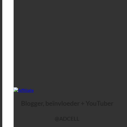
Blogger, beïnvloeder + YouTuber
@ADCELL