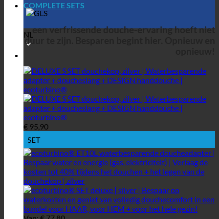
COMPLETE SETS
... een verfrissende douche-ervaring hoeft niet
NL
duur te zijn. Besparen begint hier. Opnieuw en
opnieuw!
€
95,90
SET
Van:
€
77,80