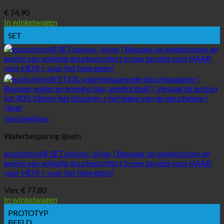
€
74,90
In winkelwagen
SET
Snel bekijken
Waterbesparing @sets
ecoturbino® SET deluxe | silver | Bespaar op waterkosten en
geniet van volledig douchecomfort in een bundel voor HAAR,
voor HEM + voor het hele gezin!
Van:
€
77,80
In winkelwagen
PROTOTYP
BEELD