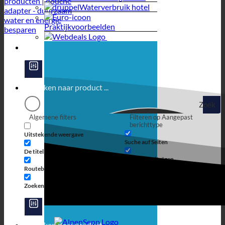
Waterverbruik hotel
Praktijkvoorbeelden
Zoek
Algemene filters
Filteren op Aangepast
op
berichttype
Uitstekende weergave
Suche auf Seiten
De titel
Suche in Beiträgen
Routebeschrijving
Zoeken in uittreksel