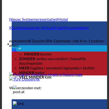
Nieuw: Systeempresentatie@Hotel
Kostenbespaarder @Hotel Praktijkvoorbeelden
ecoturbino® Douche SPA-Optimizer | het 4-in-1 turbine-
effect
NL
MINDER
kosten
ZONDER
verlies van comfort | hetzelfde
doucheplezier
MEER
hygiëne | voorkomt legionella + biofilm
MINDER
water
VEEL MINDER
kalk
We verzenden met: