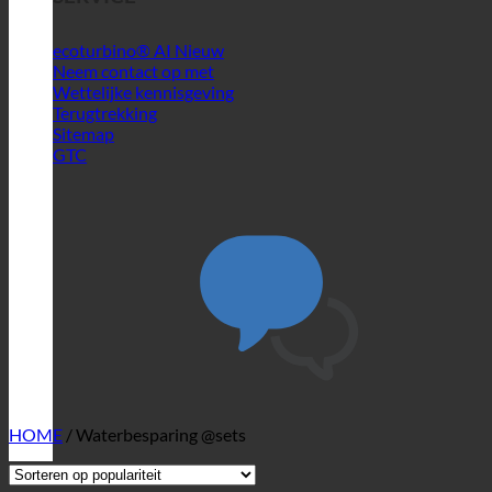
ecoturbino® AI
Neem contact op met
Wettelijke kennisgeving
Terugtrekking
Sitemap
GTC
HOME
/
Waterbesparing @sets