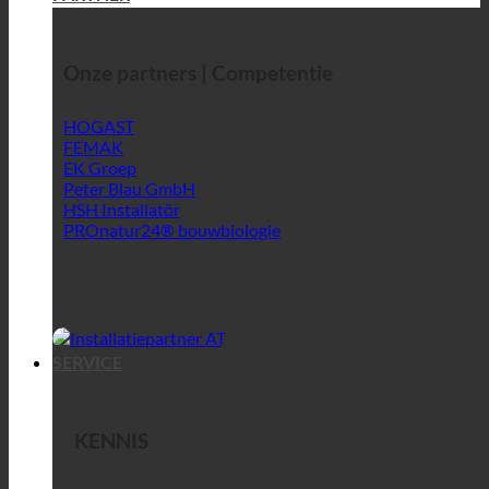
Onze partners | Competentie
HOGAST
FEMAK
EK Groep
Peter Blau GmbH
HSH Installatör
PROnatur24® bouwbiologie
SERVICE
KENNIS