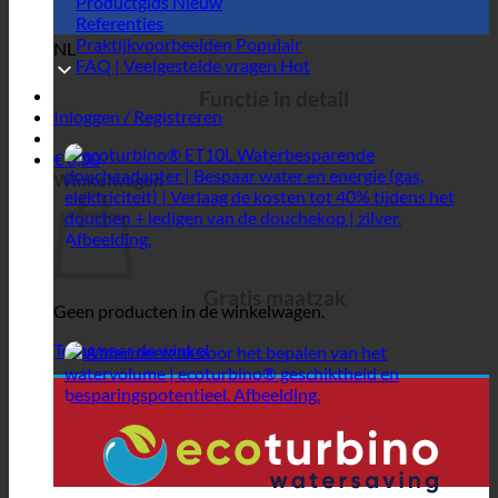
Productgids
Referenties
Praktijkvoorbeelden
NL
FAQ | Veelgestelde vragen
Functie in detail
Inloggen / Registreren
€
0,00
Winkelwagen
Gratis maatzak
Geen producten in de winkelwagen.
Terug naar de winkel