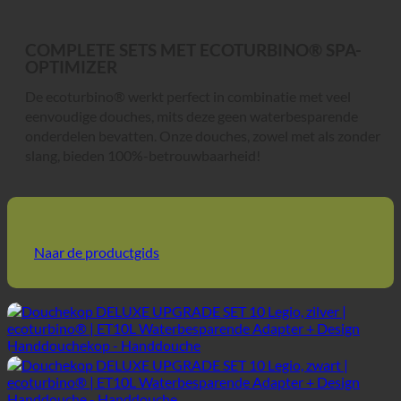
COMPLETE SETS MET ECOTURBINO® SPA-
OPTIMIZER
De ecoturbino® werkt perfect in combinatie met veel
eenvoudige douches, mits deze geen waterbesparende
onderdelen bevatten. Onze douches, zowel met als zonder
slang, bieden 100%-betrouwbaarheid!
Naar de productgids