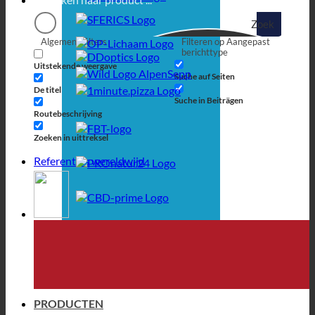
Zoek
Algemene filters
Filteren op Aangepast
op
berichttype
Uitstekende weergave
Suche auf Seiten
De titel
Suche in Beiträgen
Routebeschrijving
Zoeken in uittreksel
Referenties wereldwijd
PRODUCTEN