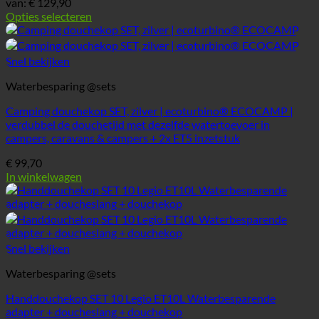
van:
€
129,90
Opties selecteren
Dit
product
heeft
Snel bekijken
meerdere
varianten.
Waterbesparing @sets
De
opties
Camping douchekop SET, zilver | ecoturbino® ECOCAMP |
kunnen
verdubbel de douchetijd met dezelfde watertoevoer in
worden
campers, caravans & campers + 2x ET5 inzetstuk
gekozen
€
99,70
op
In winkelwagen
de
productpagina
Snel bekijken
Waterbesparing @sets
Handdouchekop SET 10 Legio ET10L Waterbesparende
adapter + doucheslang + douchekop