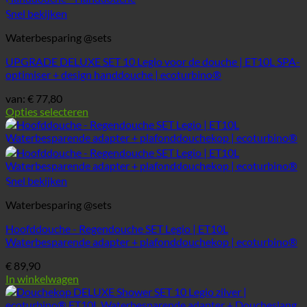
Snel bekijken
Waterbesparing @sets
UPGRADE DELUXE SET 10 Legio voor de douche | ET10L SPA-
optimiser + design handdouche | ecoturbino®
van:
€
77,80
Opties selecteren
Dit
product
heeft
meerdere
varianten.
Snel bekijken
De
opties
Waterbesparing @sets
kunnen
worden
Hoofddouche - Regendouche SET Legio | ET10L
gekozen
Waterbesparende adapter + plafonddouchekop | ecoturbino®
op
€
89,90
de
In winkelwagen
productpagina