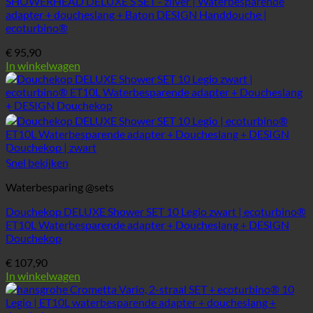
SHOWERHEAD DELUXE S SET - zilver | Waterbesparende
adapter + doucheslang + Baton DESIGN Handdouche |
ecoturbino®
€
95,90
In winkelwagen
Snel bekijken
Waterbesparing @sets
Douchekop DELUXE Shower SET 10 Legio zwart | ecoturbino®
ET10L Waterbesparende adapter + Doucheslang + DESIGN
Douchekop
€
107,90
In winkelwagen