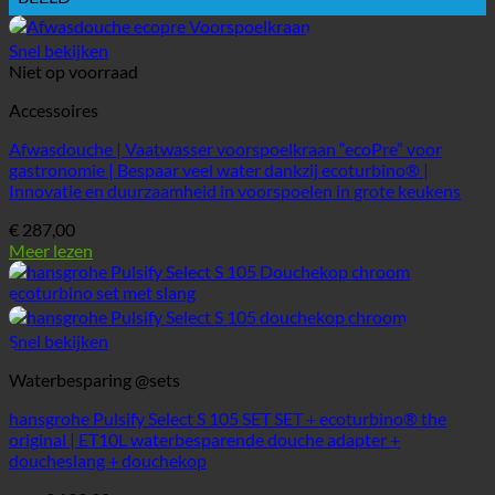
Snel bekijken
Niet op voorraad
Accessoires
Afwasdouche | Vaatwasser voorspoelkraan “ecoPre” voor
gastronomie | Bespaar veel water dankzij ecoturbino® |
Innovatie en duurzaamheid in voorspoelen in grote keukens
€
287,00
Meer lezen
Snel bekijken
Waterbesparing @sets
hansgrohe Pulsify Select S 105 SET SET + ecoturbino® the
original | ET10L waterbesparende douche adapter +
doucheslang + douchekop