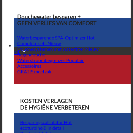
Douchewater besparen +
GEEN VERLIES VAN COMFORT
Waterbesparende SPA-Optimizer
Complete sets
Douchesystemen met waterfilter
NL
Regendouche
Waterstroombegrenzer
Accessoires
GRATIS meetzak
KOSTEN VERLAGEN
DE HYGIËNE VERBETEREN
Besparingscalculator
ecoturbino® in detail