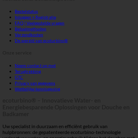
Bestelstatus
Inloggen + Registratie
FAQ | Veelgestelde vragen
Betaalmethoden
Verzendkosten
De wereld van ecoturbino®
Onze service
Neem contact op met
Terugtrekking
GTC
Privacy van gegevens
Wettelijke kennisgeving
ecoturbino® – Innovatieve Water- en
Energiebesparende Oplossingen voor Douche en
Badkamer
Uw specialist in duurzaam en efficiënt gebruik van
hulpbronnen: de gepatenteerde ecoturbino-technologie
verlaagt uw water- en energieverbruik tijdens het douchen met