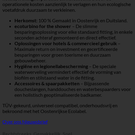
February
operationele kosten aanzienlijk te verlagen en hun ecologische
using
2026
voetafdruk duurzaam te verkleinen.
ecoturbino
as
Herkomst:
100 % Gemaakt in Oostenrijk en Duitsland.
an
ecoturbino for the shower
– De slimme
example
besparingsoplossing voor elke standaard fitting, in enkele
seconden achteraf gemonteerd en direct effectief.
Oplossingen voor hotels & commercieel gebruik
–
Maximale return on investment en gecertificeerde
besparingen voor groen toerisme en duurzaam
gebouwbeheer.
Hygiëne en legionellabescherming
– De speciale
waterwerveling vermindert effectief de vorming van
biofilm en stilstaand water in de fitting.
Accessoires & spaarpakketten
– Bijpassende
doucheslangen, handdouches en waterbespaarders voor
een holistisch geoptimaliseerde badkamer.
TÜV-gekeurd, universeel compatibel, onderhoudsvrij en
bekroond met het Oostenrijkse Ecolabel.
Over ons
Nieuwsbrief
Rechtstreeks. Gemakkelijk. Snel.