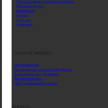
Missie Origineel ecoturbino
Nieuwsbrief
Referenties
Privacy
Over ons
In de pers
OVER DE WINKEL
Verzendkosten
De wereld van ecoturbino®
Zwitserland /LI + 3e landen
Betaalmethoden
FAQ | veelgestelde vragen
SERVICE