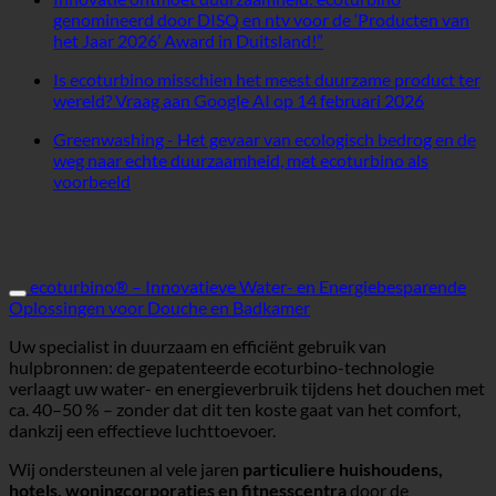
genomineerd door DISQ en ntv voor de ‘Producten van
Geen
het Jaar 2026’ Award in Duitsland!”
reacties
Is ecoturbino misschien het meest duurzame product ter
op
Geen
wereld? Vraag aan Google AI op 14 februari 2026
Innovation
reacties
meets
Greenwashing - Het gevaar van ecologisch bedrog en de
op
sustainability:
weg naar echte duurzaamheid, met ecoturbino als
Is
ecoturbino
Geen
voorbeeld
ecoturbi
nominated
reacties
perhaps
by
op
the
DISQ
Greenwashing
most
and
–
sustainab
ntv
The
ecoturbino® – Innovatieve Water- en Energiebesparende
product
for
danger
Oplossingen voor Douche en Badkamer
in
the
of
the
‘Products
Uw specialist in duurzaam en efficiënt gebruik van
ecological
world?
of
hulpbronnen: de gepatenteerde ecoturbino-technologie
deception
Question
the
verlaagt uw water- en energieverbruik tijdens het douchen met
and
to
Year
ca. 40–50 % – zonder dat dit ten koste gaat van het comfort,
the
Google
2026’
dankzij een effectieve luchttoevoer.
path
AI
Award
to
on
in
Wij ondersteunen al vele jaren
particuliere huishoudens,
genuine
14
Germany!”
hotels, woningcorporaties en fitnesscentra
door de
sustainability,