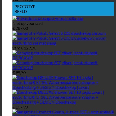
PROTOTYP
BEELD
Niet op voorraad
€
287,00
van:
€
129,90
€
99,70
€
107,90