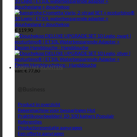
€
119,90
ZAKELIJKE KLANTEN
van:
€
77,80
@Business
Product in overzicht
Rekenmachine voor besparingen
Praktijkvoorbeelden| 10-100 kamers
Referenties
Productpresentatie aanvragen
Een offerte aanvragen