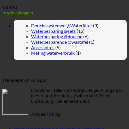
€
89,90
In winkelwagen
Douchesystemen @Waterfilter
(3)
Waterbesparing @sets
(12)
Waterbesparing @douche
(6)
Waterbesparende @wastafel
(1)
Accessoires
(5)
Meting waterverbruik
(1)
We leveren in Europa!
Duitsland, Italië, Oostenrijk, België, Hongarije,
Nederland, Frankrijk, Zwitserland, Polen,
Luxemburg, Denemarken, enz.
Actueel in blog
Innovatie ontmoet duurzaamheid: ecoturbino