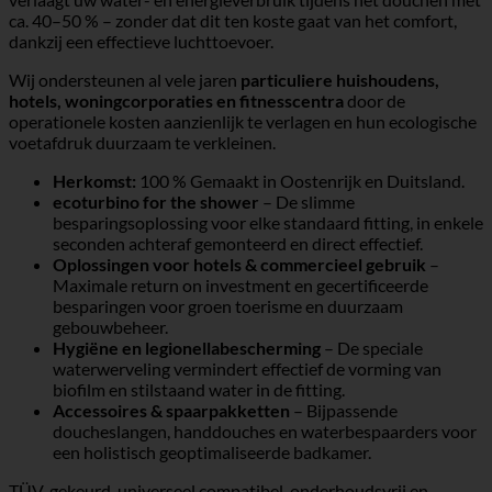
ca. 40–50 % – zonder dat dit ten koste gaat van het comfort,
dankzij een effectieve luchttoevoer.
Wij ondersteunen al vele jaren
particuliere huishoudens,
hotels, woningcorporaties en fitnesscentra
door de
operationele kosten aanzienlijk te verlagen en hun ecologische
voetafdruk duurzaam te verkleinen.
Herkomst:
100 % Gemaakt in Oostenrijk en Duitsland.
ecoturbino for the shower
– De slimme
besparingsoplossing voor elke standaard fitting, in enkele
seconden achteraf gemonteerd en direct effectief.
Oplossingen voor hotels & commercieel gebruik
–
Maximale return on investment en gecertificeerde
besparingen voor groen toerisme en duurzaam
gebouwbeheer.
Hygiëne en legionellabescherming
– De speciale
waterwerveling vermindert effectief de vorming van
biofilm en stilstaand water in de fitting.
Accessoires & spaarpakketten
– Bijpassende
doucheslangen, handdouches en waterbespaarders voor
een holistisch geoptimaliseerde badkamer.
TÜV-gekeurd, universeel compatibel, onderhoudsvrij en