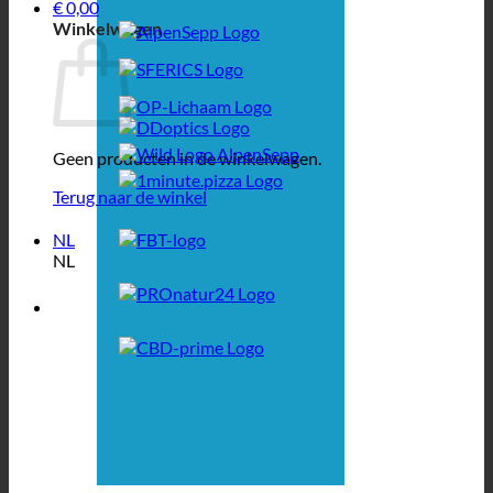
€
0,00
Winkelwagen
Geen producten in de winkelwagen.
Terug naar de winkel
NL
NL