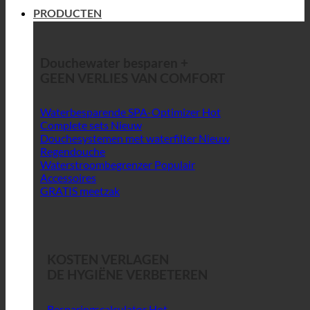
PRODUCTEN
Douchewater besparen +
GEEN VERLIES VAN COMFORT
Waterbesparende SPA-Optimizer
Complete sets
Douchesystemen met waterfilter
Regendouche
Waterstroombegrenzer
Accessoires
GRATIS meetzak
KOSTEN VERLAGEN
DE HYGIËNE VERBETEREN
Besparingscalculator