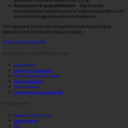
Accessoires & spaarpakketten
– Bijpassende
doucheslangen, handdouches en waterbespaarders voor
een holistisch geoptimaliseerde badkamer.
TÜV-gekeurd, universeel compatibel, onderhoudsvrij en
bekroond met het Oostenrijkse Ecolabel.
Over ons
Nieuwsbrief
Rechtstreeks. Gemakkelijk. Snel.
Bestelstatus
Inloggen + Registratie
FAQ | Veelgestelde vragen
Betaalmethoden
Verzendkosten
De wereld van ecoturbino®
Onze service
Neem contact op met
Terugtrekking
GTC