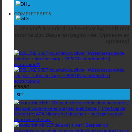
COMPLETE SETS
... een verfrissende douche-ervaring hoeft niet
duur te zijn. Besparen begint hier. Opnieuw en
opnieuw!
€
95,90
SET