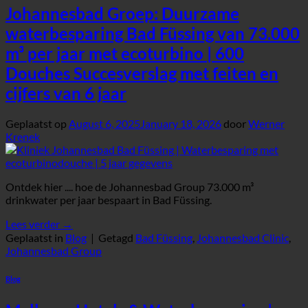
Johannesbad Groep: Duurzame
waterbesparing Bad Füssing van 73.000
m³ per jaar met ecoturbino | 600
Douches Succesverslag met feiten en
cijfers van 6 jaar
Geplaatst op
August 6, 2025
January 18, 2026
door
Werner
Krenek
Ontdek hier .... hoe de Johannesbad Group 73.000 m³
drinkwater per jaar bespaart in Bad Füssing.
Lees verder
→
Geplaatst in
Blog
|
Getagd
Bad Füssing
,
Johannesbad Clinic
,
Johannesbad Group
Blog