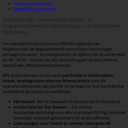
Privacy van gegevens
Wettelijke kennisgeving
ecoturbino® – Innovatieve Water- en
Energiebesparende Oplossingen voor Douche en
Badkamer
Uw specialist in duurzaam en efficiënt gebruik van
hulpbronnen: de gepatenteerde ecoturbino-technologie
verlaagt uw water- en energieverbruik tijdens het douchen met
ca. 40–50 % – zonder dat dit ten koste gaat van het comfort,
dankzij een effectieve luchttoevoer.
Wij ondersteunen al vele jaren
particuliere huishoudens,
hotels, woningcorporaties en fitnesscentra
door de
operationele kosten aanzienlijk te verlagen en hun ecologische
voetafdruk duurzaam te verkleinen.
Herkomst:
100 % Gemaakt in Oostenrijk en Duitsland.
ecoturbino for the shower
– De slimme
besparingsoplossing voor elke standaard fitting, in enkele
seconden achteraf gemonteerd en direct effectief.
Oplossingen voor hotels & commercieel gebruik
–