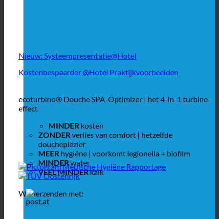
Nieuw: Systeempresentatie@Hotel
Kostenbespaarder @Hotel Praktijkvoorbeelden
ecoturbino® Douche SPA-Optimizer | het 4-in-1 turbine-
effect
MINDER
kosten
ZONDER
verlies van comfort | hetzelfde
doucheplezier
MEER
hygiëne | voorkomt legionella + biofilm
MINDER
water
VEEL MINDER
kalk
We verzenden met: