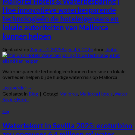
Mallorca Hotels & Waterbesparing |
Hoe innovatieve waterbesparende
technologieën de hoteleigenaars en
lokale autoriteiten van Mallorca
kunnen helpen
Geplaatst op
August 4, 2025
August 5, 2025
door
shohn
Waterbesparende technologieën kunnen toerisme en lokale
overheden helpen bij de huidige watercrisis op Mallorca
Lees verder
→
Geplaatst in
Blog
|
Getagd
Mallorca
,
Mallorca Hotels
,
Water
Saving Hotel
Blog
Watertekort in Sevilla 2025: ecoturbino
zou ongeveer 6,4 miljoen m³ water