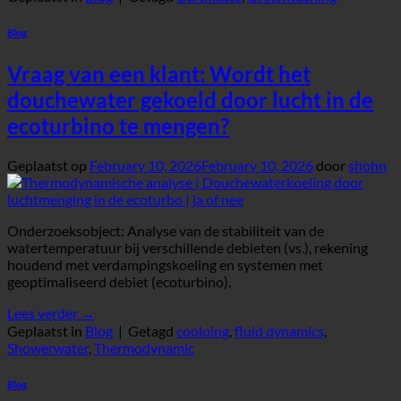
Blog
Vraag van een klant: Wordt het
douchewater gekoeld door lucht in de
ecoturbino te mengen?
Geplaatst op
February 10, 2026
February 10, 2026
door
shohn
Onderzoeksobject: Analyse van de stabiliteit van de
watertemperatuur bij verschillende debieten (vs.), rekening
houdend met verdampingskoeling en systemen met
geoptimaliseerd debiet (ecoturbino).
Lees verder
→
Geplaatst in
Blog
|
Getagd
cooloing
,
fluid dynamics
,
Showerwater
,
Thermodynamic
Blog