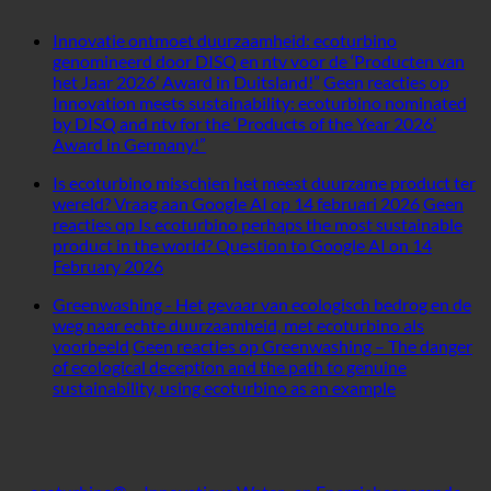
Innovatie ontmoet duurzaamheid: ecoturbino
genomineerd door DISQ en ntv voor de ‘Producten van
het Jaar 2026’ Award in Duitsland!”
Geen reacties
op
Innovation meets sustainability: ecoturbino nominated
by DISQ and ntv for the ‘Products of the Year 2026’
Award in Germany!”
Is ecoturbino misschien het meest duurzame product ter
wereld? Vraag aan Google AI op 14 februari 2026
Geen
reacties
op Is ecoturbino perhaps the most sustainable
product in the world? Question to Google AI on 14
February 2026
Greenwashing - Het gevaar van ecologisch bedrog en de
weg naar echte duurzaamheid, met ecoturbino als
voorbeeld
Geen reacties
op Greenwashing – The danger
of ecological deception and the path to genuine
sustainability, using ecoturbino as an example