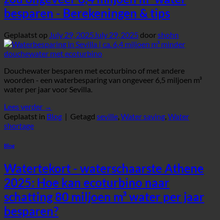
besparen - Berekeningen & tips
Geplaatst op
July 29, 2025
July 29, 2025
door
shohn
Douchewater besparen met ecoturbino of met andere
woorden - een waterbesparing van ongeveer 6,5 miljoen m³
water per jaar voor Sevilla.
Lees verder
→
Geplaatst in
Blog
|
Getagd
seville
,
Water saving
,
Water
shortage
Blog
Watertekort - waterschaarste Athene
2025: Hoe kan ecoturbino naar
schatting 80 miljoen m³ water per jaar
besparen?