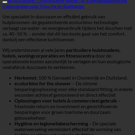
ecoturbino® – Innovatieve Water- en Energiebesparende
Oplossingen voor Douche en Badkamer
Uw specialist in duurzaam en efficiënt gebruik van
hulpbronnen: de gepatenteerde ecoturbino-technologie
verlaagt uw water- en energieverbruik tijdens het douchen met
ca. 40–50 % – zonder dat dit ten koste gaat van het comfort,
dankzij een effectieve luchttoevoer.
Wij ondersteunen al vele jaren
particuliere huishoudens,
hotels, woningcorporaties en fitnesscentra
door de
operationele kosten aanzienlijk te verlagen en hun ecologische
voetafdruk duurzaam te verkleinen.
Herkomst:
100 % Gemaakt in Oostenrijk en Duitsland.
ecoturbino for the shower
– De slimme
besparingsoplossing voor elke standaard fitting, in enkele
seconden achteraf gemonteerd en direct effectief.
Oplossingen voor hotels & commercieel gebruik
–
Maximale return on investment en gecertificeerde
besparingen voor groen toerisme en duurzaam
gebouwbeheer.
Hygiëne en legionellabescherming
– De speciale
waterwerveling vermindert effectief de vorming van
biofilm en stilstaand water in de fitting.