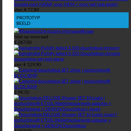
Van:
€
77,80
PROTOTYP
BEELD
Niet op voorraad
€
287,00
van:
€
129,90
€
99,70
€
107,90