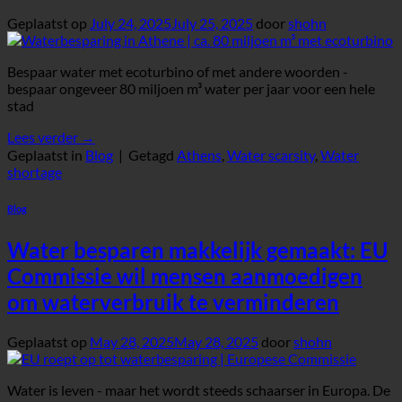
Geplaatst op
July 24, 2025
July 25, 2025
door
shohn
Bespaar water met ecoturbino of met andere woorden -
bespaar ongeveer 80 miljoen m³ water per jaar voor een hele
stad
Lees verder
→
Geplaatst in
Blog
|
Getagd
Athens
,
Water scarsity
,
Water
shortage
Blog
Water besparen makkelijk gemaakt: EU
Commissie wil mensen aanmoedigen
om waterverbruik te verminderen
Geplaatst op
May 28, 2025
May 28, 2025
door
shohn
Water is leven - maar het wordt steeds schaarser in Europa. De