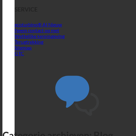
SERVICE
ecoturbino® AI
Neem contact op met
Wettelijke kennisgeving
Terugtrekking
Sitemap
GTC
Categorie archieven:
Blog