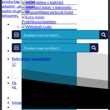
Hygiëne + kalk
Hard water + legionella
Waterverbruik hotel
Praktijkvoorbeelden
Referenties wereldwijd
NL
NL
Inloggen / Registreren