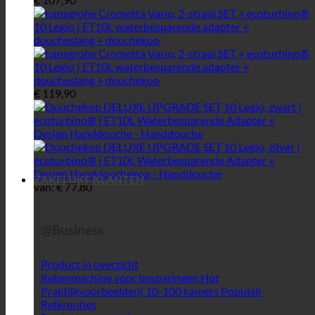
€
119,90
ZAKELIJKE KLANTEN
van:
€
77,80
@Business
Product in overzicht
Rekenmachine voor besparingen
Praktijkvoorbeelden| 10-100 kamers
Referenties