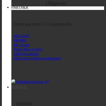
Uitgever
PARTNER
Onze partners | Competentie
HOGAST
FEMAK
EK Groep
Peter Blau GmbH
HSH Installatör
PROnatur24® bouwbiologie
SERVICE
KENNIS