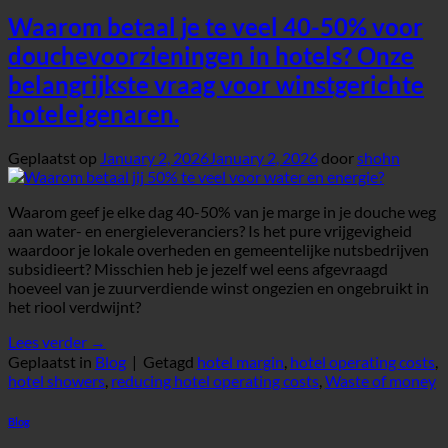
Waarom betaal je te veel 40-50% voor
douchevoorzieningen in hotels? Onze
belangrijkste vraag voor winstgerichte
hoteleigenaren.
Geplaatst op
January 2, 2026
January 2, 2026
door
shohn
Waarom geef je elke dag 40-50% van je marge in je douche weg
aan water- en energieleveranciers? Is het pure vrijgevigheid
waardoor je lokale overheden en gemeentelijke nutsbedrijven
subsidieert? Misschien heb je jezelf wel eens afgevraagd
hoeveel van je zuurverdiende winst ongezien en ongebruikt in
het riool verdwijnt?
Lees verder
→
Geplaatst in
Blog
|
Getagd
hotel margin
,
hotel operating costs
,
hotel showers
,
reducing hotel operating costs
,
Waste of money
Blog