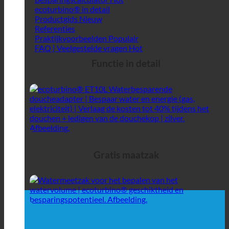
ecoturbino® in detail
Productgids
Referenties
Praktijkvoorbeelden
FAQ | Veelgestelde vragen
Functie in detail
Gratis maatzak