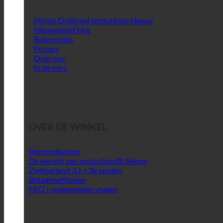
Missie Origineel ecoturbino
Nieuwsbrief
Referenties
Privacy
Over ons
In de pers
OVER DE WINKEL
Verzendkosten
De wereld van ecoturbino®
Zwitserland /LI + 3e landen
Betaalmethoden
FAQ | veelgestelde vragen