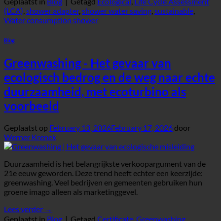
Geplaatst in
Blog
|
Getagd
Ecological
,
Life Cycle Assessment
(LCA)
,
shower adapter
,
shower water saving
,
sustainable
,
Water consumption shower
Blog
Greenwashing - Het gevaar van
ecologisch bedrog en de weg naar echte
duurzaamheid, met ecoturbino als
voorbeeld
Geplaatst op
February 13, 2026
February 17, 2026
door
Werner Krenek
Duurzaamheid is het belangrijkste verkoopargument van de
21e eeuw geworden. Deze trend heeft echter een keerzijde:
greenwashing. Veel bedrijven en gemeenten gebruiken hun
groene imago alleen als marketinggevel.
Lees verder
→
Geplaatst in
Blog
|
Getagd
Certificate
,
Greenwashing