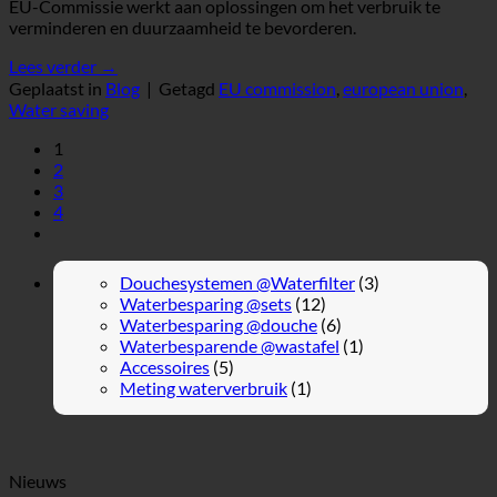
EU-Commissie werkt aan oplossingen om het verbruik te
verminderen en duurzaamheid te bevorderen.
Lees verder
→
Geplaatst in
Blog
|
Getagd
EU commission
,
european union
,
Water saving
1
2
3
4
Douchesystemen @Waterfilter
(3)
Waterbesparing @sets
(12)
Waterbesparing @douche
(6)
Waterbesparende @wastafel
(1)
Accessoires
(5)
Meting waterverbruik
(1)
Nieuws