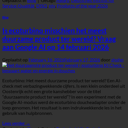
Geplaatst in
Blog
|
Getagd
Award
,
Deutsches Institut für
Service-Qualität
,
DISQ
,
ntv
,
Products of the year 2026
Blog
Is ecoturbino misschien het meest
duurzame product ter wereld? Vraag
aan Google AI op 14 februari 2026
Geplaatst op
February 16, 2026
February 17, 2026
door
shohn
Ecoturbino: Het meest duurzame product ter wereld? Een AI-
check met verbazingwekkende cijfers. Is een klein onderdeel uit
Oostenrijk echt een grote kanshebber voor de titel
“duurzaamste product ter wereld”? In een experiment met de
Google AI-modus werd de ecoturbino doucheadapter onder de
loep genomen. Het resultaat is een indrukwekkende les in het
gebruik van hulpbronnen.
Lees verder
→