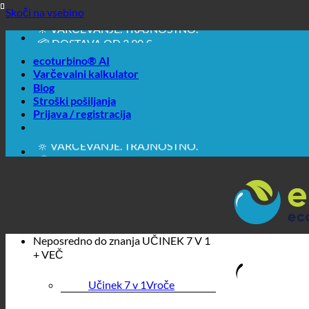
🔆 EASY. PROSTO DELUJE.
Skoči na vsebino
🔆 VARČEVANJE. TRAJNOSTNO.
📦 DOSTAVA OD 3,90 €
🔖 NAKUP NA RAČUN
ecoturbino® AI
Varčevalni kalkulator
Blog
Stroški pošiljanja
Prijava / registracija
🔆 EASY. PROSTO DELUJE.
🔆 VARČEVANJE. TRAJNOSTNO.
📦 DOSTAVA OD 3,90 €
🔖 NAKUP NA RAČUN
Neposredno do znanja
UČINEK 7 V 1
+ VEČ
Učinek 7 v 1