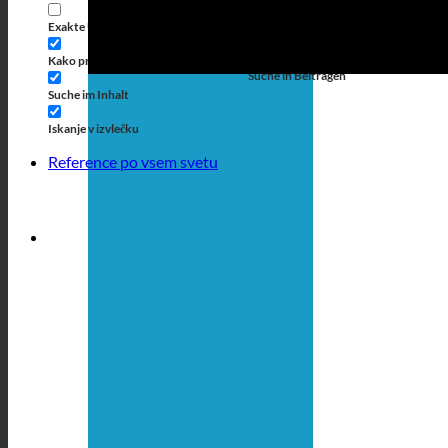
meri
Exakte Übereinstimmung
Suche auf Seiten
Kako priti do naslova
Suche in Beiträgen
Suche im Inhalt
Iskanje v izvlečku
Reference po vsem svetu