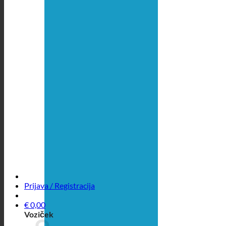
Prijava / Registracija
€
0,00
Voziček