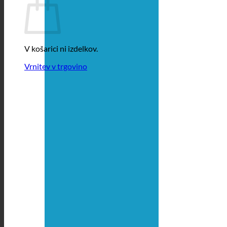
V košarici ni izdelkov.
Vrnitev v trgovino