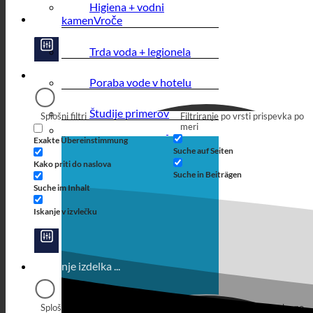
Higiena + vodni
kamen
Trda voda + legionela
Poraba vode v hotelu
Študije primerov
Splošni filtri
Filtriranje po vrsti prispevka po
meri
Exakte Übereinstimmung
Suche auf Seiten
Kako priti do naslova
Suche in Beiträgen
Suche im Inhalt
Iskanje v izvlečku
Splošni filtri
Filtriranje po vrsti prispevka po