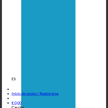
ES
Inicio de sesión / Registrarse
€
0,00
Carrito