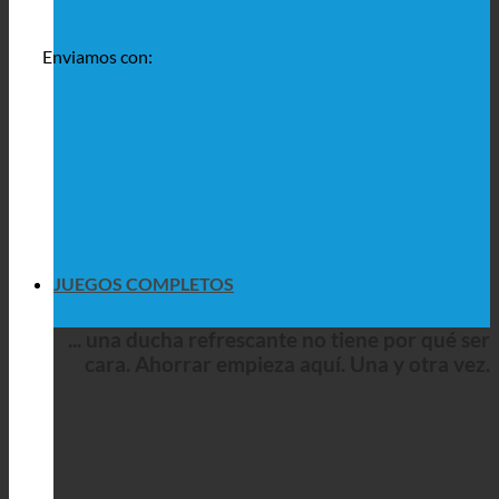
Enviamos con:
JUEGOS COMPLETOS
... una ducha refrescante no tiene por qué ser
cara. Ahorrar empieza aquí. Una y otra vez.