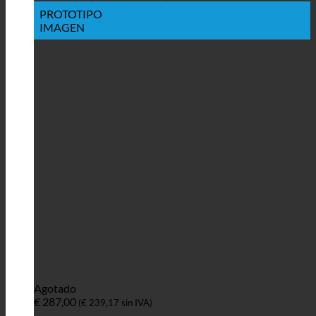
PROTOTIPO
IMAGEN
Agotado
€
287,00
(
€
239,17
sin IVA)