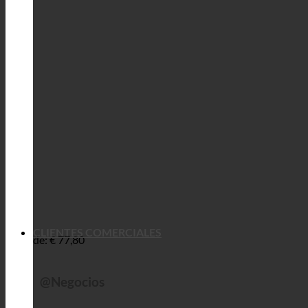
CLIENTES COMERCIALES
de:
€
77,80
@Negocios