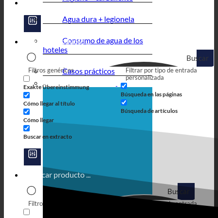
Agua dura + legionela
Consumo de agua de los
hoteles
Buscar
Filtros genéricos
Casos prácticos
Filtrar por tipo de entrada
en
personalizada
Exakte Übereinstimmung
Búsqueda en las páginas
Cómo llegar al título
Búsqueda de artículos
Cómo llegar
Buscar en extracto
Buscar
Filtros genéricos
Filtrar por tipo de entrada
en
personalizada