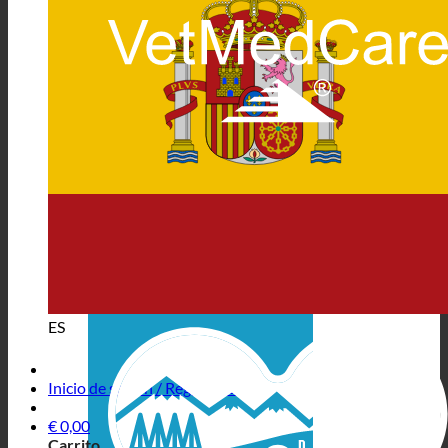
ES
Inicio de sesión / Registrarse
€
0,00
Carrito