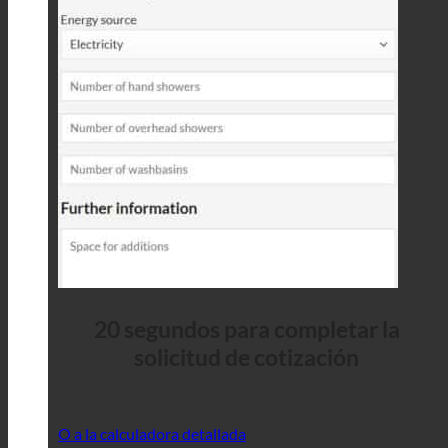
20 segundos para completar la
solicitud de cotización
O a la calculadora detallada