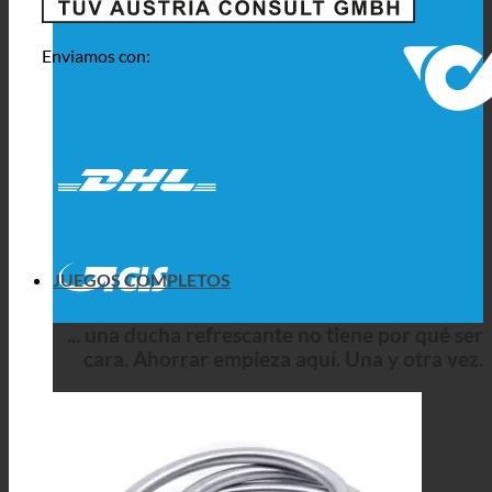
Enviamos con:
JUEGOS COMPLETOS
... una ducha refrescante no tiene por qué ser
cara. Ahorrar empieza aquí. Una y otra vez.