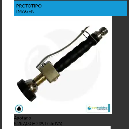
PROTOTIPO
IMAGEN
Agotado
€
287,00
(
€
239,17
sin IVA)