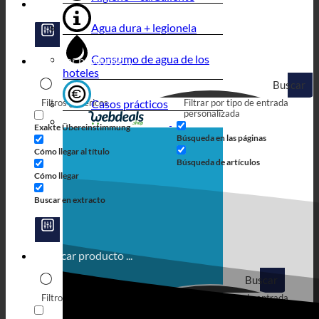
Agua dura + legionela
Consumo de agua de los
hoteles
Buscar
Filtros genéricos
Casos prácticos
Filtrar por tipo de entrada
en
personalizada
Exakte Übereinstimmung
Búsqueda en las páginas
Cómo llegar al título
Búsqueda de artículos
Cómo llegar
Buscar en extracto
Buscar
Filtros genéricos
Filtrar por tipo de entrada
en
personalizada