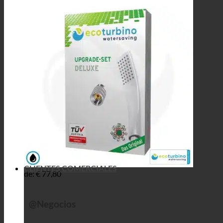
CLIENTES COMERCIALES
de:
€
77,80
@Negocios