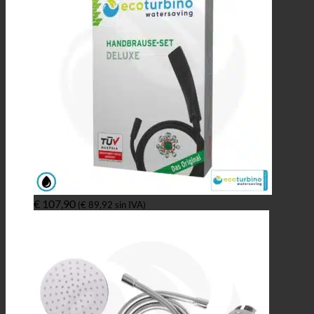
€
107,90
(
€
89,92
sin IVA)