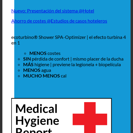
Nuevo: Presentación del sistema @Hotel
Ahorro de costes @Estudios de casos hoteleros
ecoturbino® Shower SPA-Optimizer | el efecto turbina 4
en 1
MENOS
costes
SIN
pérdida de confort | mismo placer de la ducha
MÁS
higiene | previene la legionela + biopelícula
MENOS
agua
MUCHO MENOS
cal