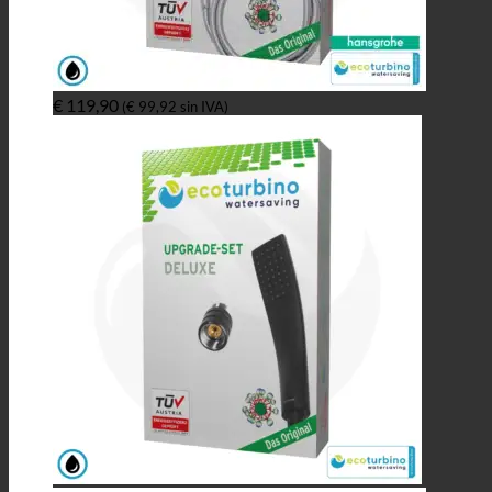
€
119,90
(
€
99,92
sin IVA)