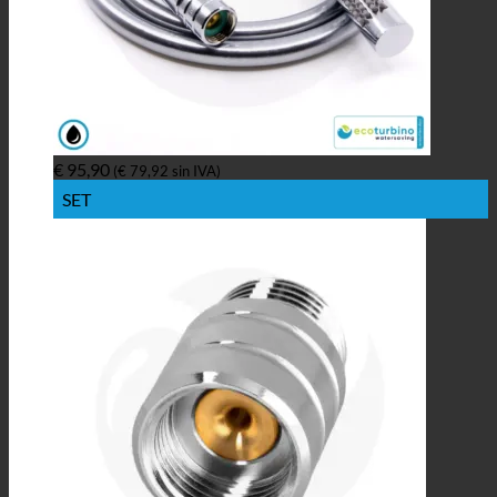
€
95,90
(
€
79,92
sin IVA)
SET