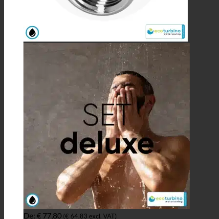
De:
€
77,80
(
€
64,83
excl. VAT)