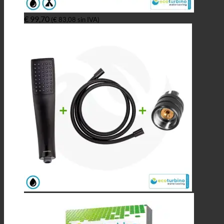
€
99,70
(
€
83,08
sin IVA)