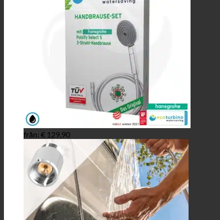
från:
€
129,90