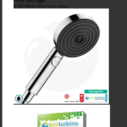
Finns inte i lager
€
287,00
(
€
239,17
exkl. moms)