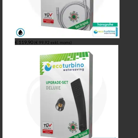
€
119,90
(
€
99,92
exkl. moms)