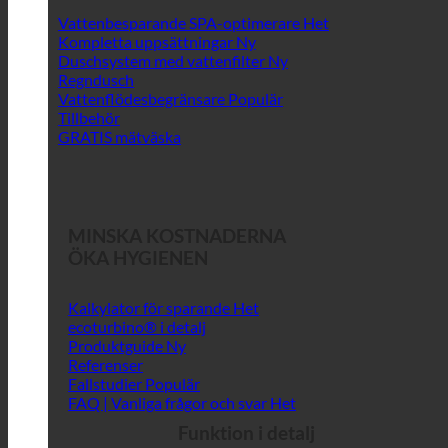
Vattenbesparande SPA-optimerare
Kompletta uppsättningar
Duschsystem med vattenfilter
Regndusch
Vattenflödesbegränsare
Tillbehör
GRATIS mätväska
MINSKA KOSTNADERNA
ÖKA HYGIENEN
Kalkylator för sparande
ecoturbino® i detalj
Produktguide
Referenser
Fallstudier
FAQ | Vanliga frågor och svar
Funktion i detalj