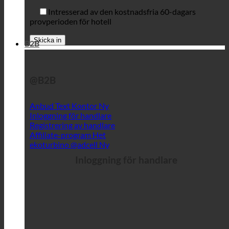
Intresserad av den kostnadsfria 60-dagars
provperioden för hotell
B2B
@B2B
Anbud Text Kontor
Inloggning för handlare
Registrering av handlare
Affiliate-program
ekoturbino @adcell
Inloggning för handlare