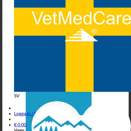
SV
Logga in / Registrera
€
0,00
Vagn