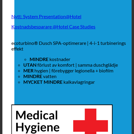
Nytt: System Presentation@Hotel
Kostnadsbesparare @Hotel Case Studies
ecoturbino® Dusch SPA-optimerare | 4-i-1 turbinerings
effekt
MINDRE
kostnader
UTAN
förlust av komfort | samma duschglädje
MER
hygien | förebygger legionella + biofilm
MINDRE
vatten
MYCKET MINDRE
kalkavlagringar