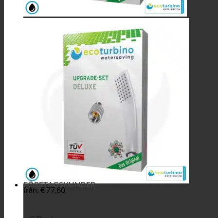
FÖRETAGSKUNDER
från:
€
77,80