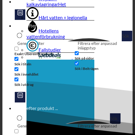
kalkavlagringar
Hårt vatten + legionella
Hotellens
Sök
vattenförbrukning
Generiska filter
Filtrera efter anpassad
inläggstyp
Fallstudier
Exakt Übereinstimmung
Sök på sidor
Sök i titeln
Sök i Beiträgen
Sök i innehållet
Sök i utdrag
Sök
Generiska filter
Filtrera efter anpassad
inläggstyp