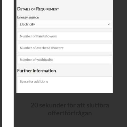
20 sekunder för att slutföra
offertförfrågan