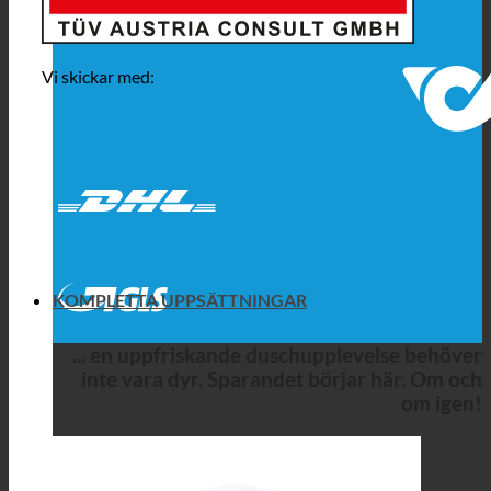
Vi skickar med:
KOMPLETTA UPPSÄTTNINGAR
... en uppfriskande duschupplevelse behöver
inte vara dyr. Sparandet börjar här. Om och
om igen!