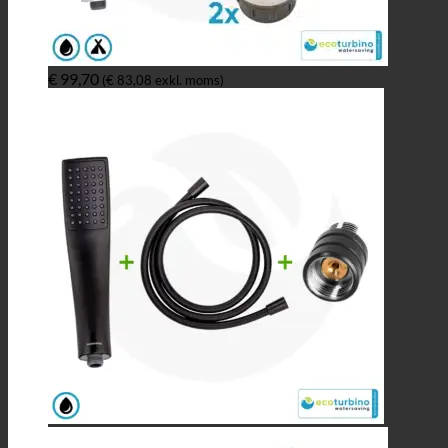
€
99,70
(
€
83,08
exkl. moms)