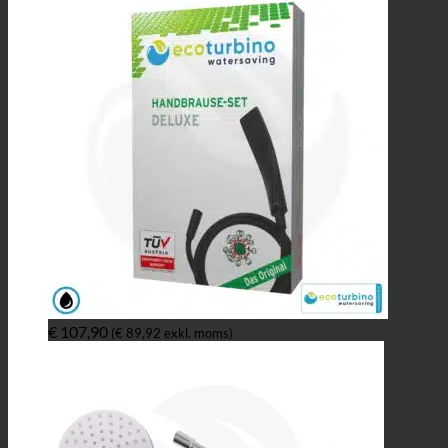
€
107,90
(
€
89,92
exkl. moms)