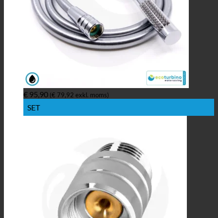
€
95,90
(
€
79,92
exkl. moms)
SET