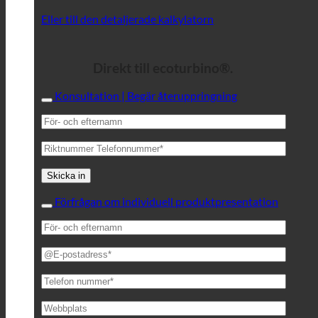
Eller till den detaljerade kalkylatorn
Direkt till ecoturbino®.
Konsultation | Begär återuppringning
Förfrågan om individuell produktpresentation