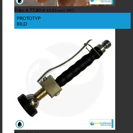
Från:
€
77,80
(
€
64,83
excl. VAT)
PROTOTYP
BILD