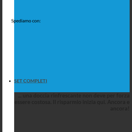
Spediamo con:
SET COMPLETI
... una doccia rinfrescante non deve per forza
essere costosa. Il risparmio inizia qui. Ancora e
ancora!