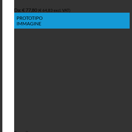
Da:
€
77,80
(
€
64,83
excl. VAT)
PROTOTIPO
IMMAGINE