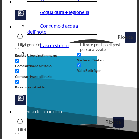
Acqua dura + legionella
Consumo d'acqua
dell'hotel
Ricerca
Filtri generici
Casi di studio
Filtrare per tipo di post
personalizzato
Exakte Übereinstimmung
Suche auf Seiten
Come arrivare al titolo
Vai a Beiträgen
Come arrivare all'inizio
Ricerca in estratto
Ricerca
Filtri generici
Filtrare per tipo di post
personalizzato