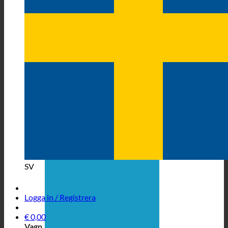
SV
Logga in / Registrera
€
0,00
Vagn