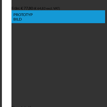
Från:
€
77,80
(
€
64,83
excl. VAT)
PROTOTYP
BILD