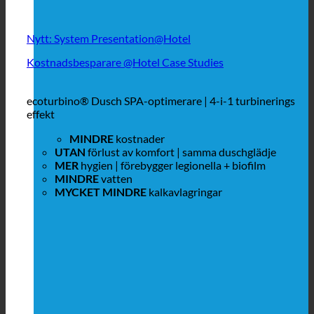
Nytt: System Presentation@Hotel
Kostnadsbesparare @Hotel Case Studies
ecoturbino® Dusch SPA-optimerare | 4-i-1 turbinerings
effekt
MINDRE
kostnader
UTAN
förlust av komfort | samma duschglädje
MER
hygien | förebygger legionella + biofilm
MINDRE
vatten
MYCKET MINDRE
kalkavlagringar