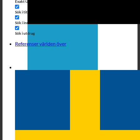
Exakt Übereinstimmung
Sök på sidor
Sök i titeln
Sök i Beiträgen
Sök i innehållet
Sök i utdrag
Referenser världen över