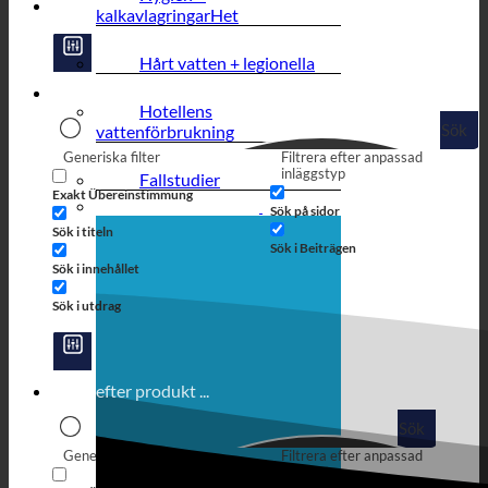
kalkavlagringar
Hårt vatten + legionella
Hotellens
Sök
vattenförbrukning
Generiska filter
Filtrera efter anpassad
inläggstyp
Fallstudier
Exakt Übereinstimmung
Sök på sidor
Sök i titeln
Sök i Beiträgen
Sök i innehållet
Sök i utdrag
Sök
Generiska filter
Filtrera efter anpassad
inläggstyp