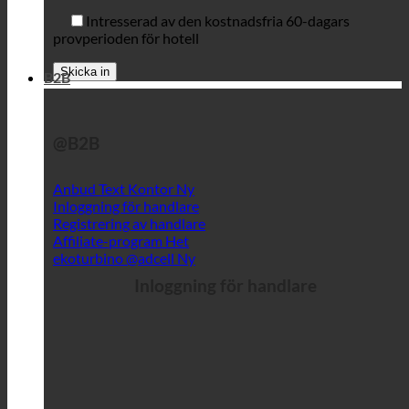
Intresserad av den kostnadsfria 60-dagars
provperioden för hotell
B2B
@B2B
Anbud Text Kontor
Inloggning för handlare
Registrering av handlare
Affiliate-program
ekoturbino @adcell
Inloggning för handlare