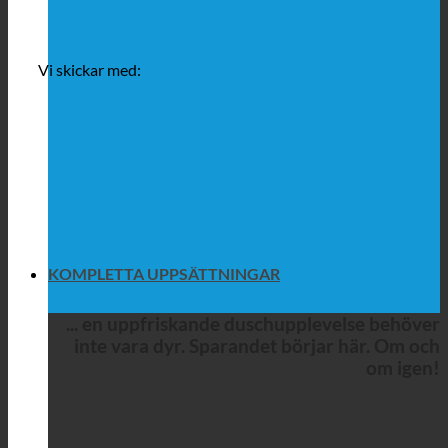
Vi skickar med:
KOMPLETTA UPPSÄTTNINGAR
... en uppfriskande duschupplevelse behöver
inte vara dyr. Sparandet börjar här. Om och
om igen!