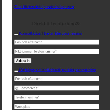
Eller till den detaljerade kalkylatorn
Direkt till ecoturbino®.
Konsultation | Begär återuppringning
Förfrågan om individuell produktpresentation