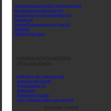
Vattenbesparande SPA-optimerare
Kompletta uppsättningar
Duschsystem med vattenfilter
Regndusch
Vattenflödesbegränsare
Tillbehör
GRATIS mätväska
MINSKA KOSTNADERNA
ÖKA HYGIENEN
Kalkylator för sparande
ecoturbino® i detalj
Produktguide
Referenser
Fallstudier
FAQ | Vanliga frågor och svar
Funktion i detalj