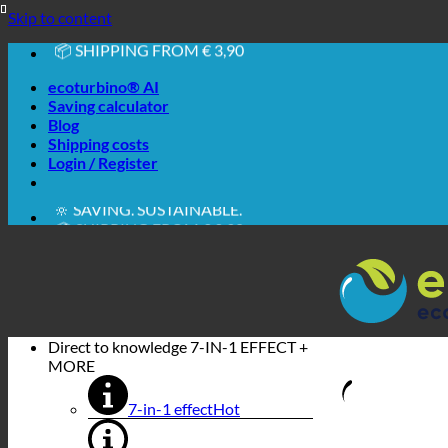
🔆 EASY. JUST WORKS.
Skip to content
🔆 SAVING. SUSTAINABLE.
📦 SHIPPING FROM € 3,90
🔖 PURCHASE ON ACCOUNT
ecoturbino® AI
Saving calculator
Blog
Shipping costs
Login / Register
🔆 EASY. JUST WORKS.
🔆 SAVING. SUSTAINABLE.
📦 SHIPPING FROM € 3,90
🔖 PURCHASE ON ACCOUNT
Direct to knowledge
7-IN-1 EFFECT +
MORE
7-in-1 effect