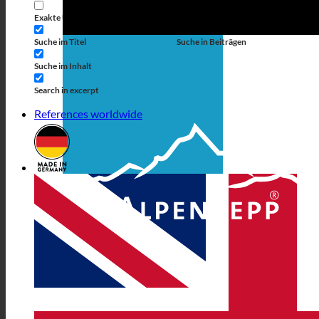
Exakte Übereinstimmung
Suche auf Seiten
Suche im Titel
Suche in Beiträgen
Suche im Inhalt
Search in excerpt
References worldwide