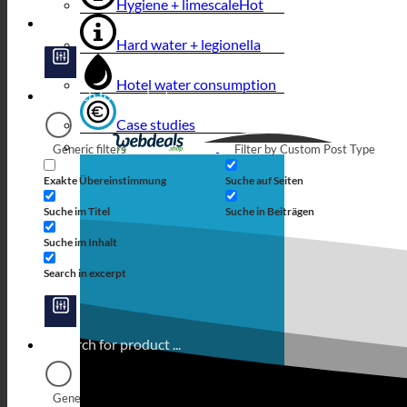
Hygiene + limescale
Hard water + legionella
Hotel water consumption
Case studies
Generic filters
Filter by Custom Post Type
Exakte Übereinstimmung
Suche auf Seiten
Suche im Titel
Suche in Beiträgen
Suche im Inhalt
Search in excerpt
Generic filters
Filter by Custom Post Type