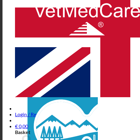
Login / Register
€
0,00
Basket