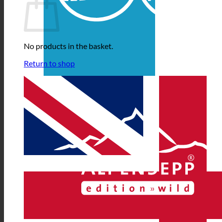
No products in the basket.
Return to shop